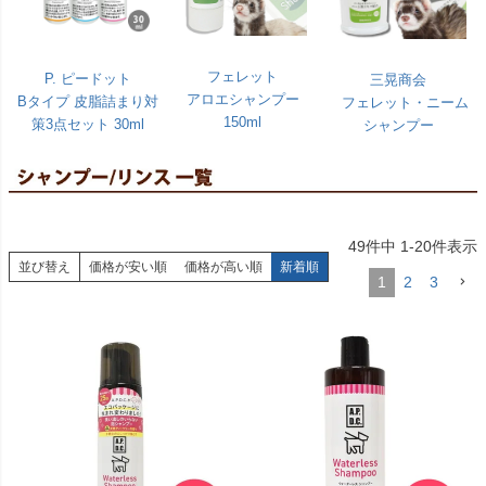
フェレット
P. ピードット
三晃商会
アロエシャンプー
Bタイプ 皮脂詰まり対
フェレット・ニーム
150ml
策3点セット 30ml
シャンプー
49
件中
1
-
20
件表示
並び替え
価格が安い順
価格が高い順
新着順
1
2
3