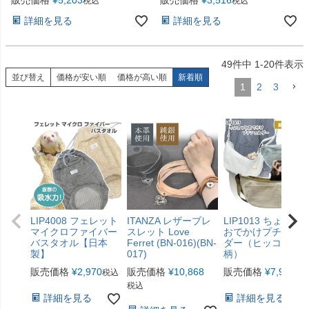
税込
税込
詳細を見る
詳細を見る
49
件中
1
-
20
件表示
並び替え
価格が安い順
価格が高い順
新着順
1
2
3
LIP4008 フェレット
ITANZA レザーブレ
LIP1013 ちょこっ
マイクロファイバー
スレット Love
おでかけプチショ
バスタオル【日本
Ferret (BN-016)(BN-
ダー（ヒッコリー
製】
017)
柄）
販売価格
¥
2,970
販売価格
¥
10,868
販売価格
¥
7,920
税込
税
税込
詳細を見る
詳細を見る