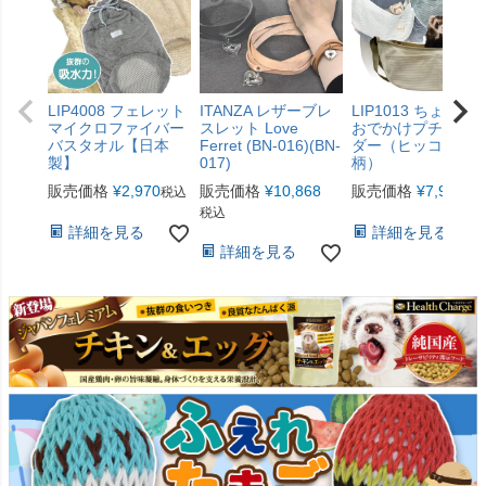
LIP4008 フェレット
ITANZA レザーブレ
LIP1013 ちょこっ
マイクロファイバー
スレット Love
おでかけプチショ
バスタオル【日本
Ferret (BN-016)(BN-
ダー（ヒッコリー
製】
017)
柄）
販売価格
¥
2,970
販売価格
¥
10,868
販売価格
¥
7,920
税込
税
税込
詳細を見る
詳細を見る
詳細を見る