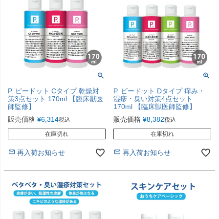
P. ピードット Cタイプ 乾燥対
P. ピードット Dタイプ 痒み・
策3点セット 170ml 【臨床獣医
湿疹・臭い対策4点セット
師監修】
170ml 【臨床獣医師監修】
販売価格
¥
6,314
販売価格
¥
8,382
税込
税込
在庫切れ
在庫切れ
再入荷お知らせ
再入荷お知らせ