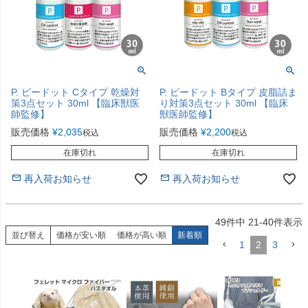
P. ピードット Cタイプ 乾燥対
P. ピードット Bタイプ 皮脂詰ま
策3点セット 30ml 【臨床獣医
り対策3点セット 30ml 【臨床
師監修】
獣医師監修】
販売価格
¥
2,035
販売価格
¥
2,200
税込
税込
在庫切れ
在庫切れ
再入荷お知らせ
再入荷お知らせ
49
件中
21
-
40
件表示
並び替え
価格が安い順
価格が高い順
新着順
1
2
3