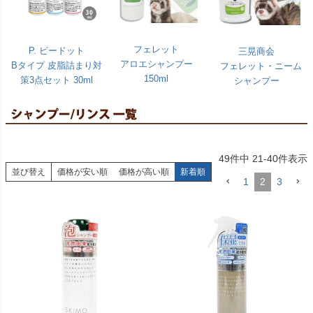
フェレット
P. ピードット
三晃商会
アロエシャンプー
Bタイプ 皮脂詰まり対
フェレット・ニーム
150ml
策3点セット 30ml
シャンプー
49
件中
21
-
40
件表示
並び替え
価格が安い順
価格が高い順
新着順
1
2
3