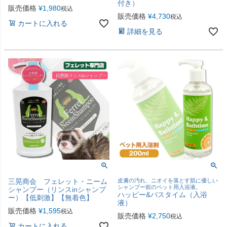
付き）
販売価格
¥
1,980
税込
販売価格
¥
4,730
税込
カートに入れる
詳細を見る
三晃商会 フェレット・ニーム
皮膚の汚れ、ニオイを落とす肌に優しい
シャンプー前のペット用入浴液。
シャンプー（リンスinシャンプ
ハッピー&バスタイム（入浴
ー）【低刺激】【無着色】
液）
販売価格
¥
1,595
税込
販売価格
¥
2,750
税込
カートに入れる