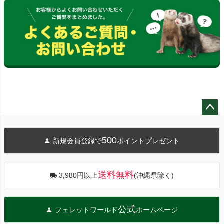
ペー
ジト
500
新規会員登録で
ポイントプレゼント
ップ
へ
送料無料
3,980円以上
(沖縄県除く)
公式
フェレットワールド
ホームページ