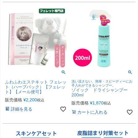
ふわふわエステキット フェレッ
洗い流さない、簡単・スピーディーにお
手入れができるシャンプー。
ト（ハーブパック）【フェレッ
ゾイック ドライシャンプー
ト】【メール便可】
200ml
販売価格
¥
2,200
税込
販売価格
¥
1,870
税込
詳細を見る
カートに入れる