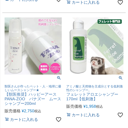
カートに入れる
獣医さんが作ったペット・人・地球に優
アミノ酸と天然物を主成分とする低刺激
しいムースシャンプー★
性のシャンプー。
【獣医推奨】ハッピーアース
フェレットアロエシャンプー
PANA-ZOO パナズー ムース
170ml【低刺激】
シャンプー200ml
販売価格
¥
1,958
税込
販売価格
¥
2,750
税込
カートに入れる
カートに入れる