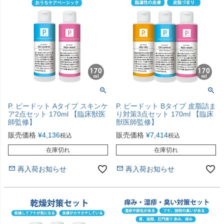
P. ピードット Aタイプ スキンケ
P. ピードット Bタイプ 皮脂詰ま
ア2点セット 170ml 【臨床獣医
り対策3点セット 170ml 【臨床
師監修】
獣医師監修】
販売価格
¥
4,136
販売価格
¥
7,414
税込
税込
在庫切れ
在庫切れ
再入荷お知らせ
再入荷お知らせ