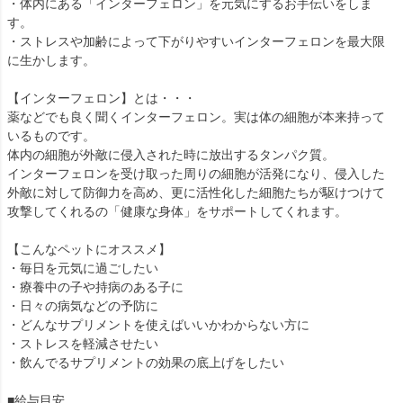
・体内にある「インターフェロン」を元気にするお手伝いをしま
す。
・ストレスや加齢によって下がりやすいインターフェロンを最大限
に生かします。
【インターフェロン】とは・・・
薬などでも良く聞くインターフェロン。実は体の細胞が本来持って
いるものです。
体内の細胞が外敵に侵入された時に放出するタンパク質。
インターフェロンを受け取った周りの細胞が活発になり、侵入した
外敵に対して防御力を高め、更に活性化した細胞たちが駆けつけて
攻撃してくれるの「健康な身体」をサポートしてくれます。
【こんなペットにオススメ】
・毎日を元気に過ごしたい
・療養中の子や持病のある子に
・日々の病気などの予防に
・どんなサプリメントを使えばいいかわからない方に
・ストレスを軽減させたい
・飲んでるサプリメントの効果の底上げをしたい
■給与目安