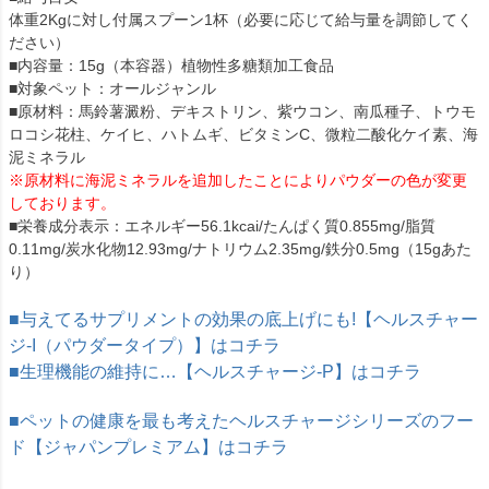
体重2Kgに対し付属スプーン1杯（必要に応じて給与量を調節してく
ださい）
■内容量：15g（本容器）植物性多糖類加工食品
■対象ペット：オールジャンル
■原材料：馬鈴薯澱粉、デキストリン、紫ウコン、南瓜種子、トウモ
ロコシ花柱、ケイヒ、ハトムギ、ビタミンC、微粒二酸化ケイ素、海
泥ミネラル
※原材料に海泥ミネラルを追加したことによりパウダーの色が変更
しております。
■栄養成分表示：エネルギー56.1kcai/たんぱく質0.855mg/脂質
0.11mg/炭水化物12.93mg/ナトリウム2.35mg/鉄分0.5mg（15gあた
り）
■与えてるサプリメントの効果の底上げにも!【ヘルスチャー
ジ-I（パウダータイプ）】はコチラ
■生理機能の維持に…【ヘルスチャージ-P】はコチラ
■ペットの健康を最も考えたヘルスチャージシリーズのフー
ド【ジャパンプレミアム】はコチラ