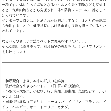
一種です。体にとって異物となるウイルスや外的刺激などを察知す
ると、免疫細胞などから分泌され、体の防御システムの一部として
知られています。
インターフェロンは、分泌された細胞だけでなく、まわりの細胞に
も作用することで、健康維持における重要な役割を担っているとい
われています。
なるべくやさしい方法でペットの健康を守りたい。。。
そんな想いに寄り添って、和漢植物の恵みを活かしたサプリメント
をお届けします。
・和漢配合により、本来の抵抗力を維持。
・現代社会を生きるペットに、1日1回の和漢補給。
・小型犬～大型犬、小動物、猫、鳥類、爬虫類、魚類などオールジ
ャンルに対応。
・国際特許取得（アメリカ、ヨーロッパ、イギリス、フランス、ド
イツ、ベルギー、オーストラリア、カナダ）