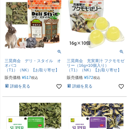
三晃商会 デリ・スタイル オ
三晃商会 充実果汁 フクモモゼ
オバコ
リー（16g×10個入り）
（T1）（NK）【お取り寄せ】
（T1）（NK）【お取り寄せ】
販売価格
¥
517
販売価格
¥
572
税込
税込
詳細を見る
詳細を見る