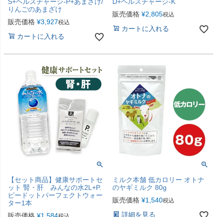
S+ヘルスチャージ-P+あまざけ/
D+ヘルスチャージ-K
りんごのあまざけ
販売価格
¥
2,805
税込
販売価格
¥
3,927
税込
カートに入れる
カートに入れる
【セット商品】健康サポートセ
ミルク本舗 低カロリー オトナ
ット 腎・肝 みんなの水2L+P.
のヤギミルク 80g
ピードットパーフェクトウォー
販売価格
¥
1,540
税込
ター1本
詳細を見る
販売価格
¥
1,584
税込