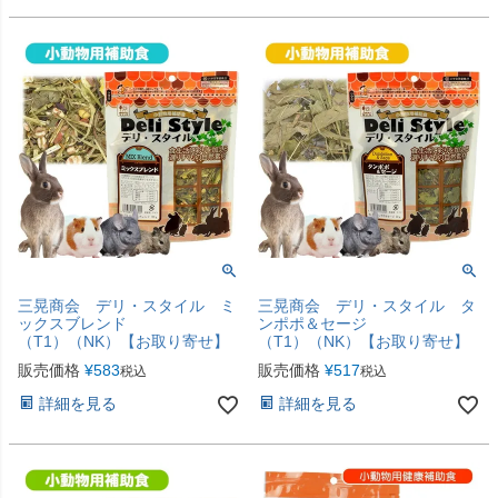
三晃商会 デリ・スタイル ミ
三晃商会 デリ・スタイル タ
ックスブレンド
ンポポ＆セージ
（T1）（NK）【お取り寄せ】
（T1）（NK）【お取り寄せ】
販売価格
¥
583
販売価格
¥
517
税込
税込
詳細を見る
詳細を見る