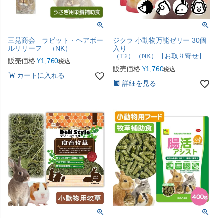
三晃商会 ラビット・ヘアボー
ジクラ 小動物万能ゼリー 30個
ルリリーフ （NK）
入り
（T2）（NK）【お取り寄せ】
販売価格
¥
1,760
税込
販売価格
¥
1,760
税込
カートに入れる
詳細を見る