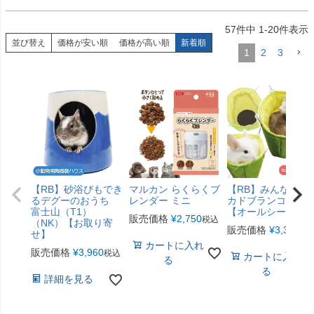
57
件中
1
-
20
件表示
並び替え
価格が安い順
価格が高い順
新着順
1
2
3
【RB】砂浴びもでき
マルカン らくらくブ
【RB】みんなのア
るデグーのおうち
レンダー ミニ
カドブランコ（F2
富士山（T1）
【オールシーズン
販売価格
¥
2,750
税込
（NK）【お取り寄
販売価格
¥
3,300
税
せ】
カートに入れ
販売価格
¥
3,960
税込
カートに入れ
る
る
詳細を見る