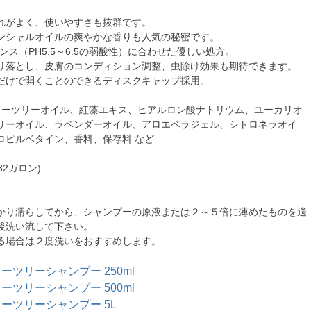
れがよく、使いやすさも抜群です。
ンシャルオイルの爽やかな香りも人気の秘密です。
ンス（PH5.5～6.5の弱酸性）に合わせた優しい処方。
り落とし、皮膚のコンディション調整、虫除け効果も期待できます。
だけで開くことのできるディスクキャップ採用。
ィーツリーオイル、紅藻エキス、ヒアルロン酸ナトリウム、ユーカリオ
リーオイル、ラベンダーオイル、アロエベラジェル、シトロネラオイ
ロピルベタイン、香料、保存料 など
.32ガロン)
かり濡らしてから、シャンプーの原液または２～５倍に薄めたものを適
後洗い流して下さい。
る場合は２度洗いをおすすめします。
 ティーツリーシャンプー 250ml
 ティーツリーシャンプー 500ml
 ティーツリーシャンプー 5L