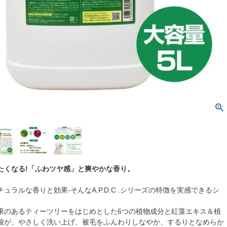
たくなる!「ふわツヤ感」と爽やかな香り。
ュラルな香りと効果-そんなA.P.D.C .シリーズの特徴を実感できるシ
果のあるティーツリーをはじめとした6つの植物成分と紅藻エキス＆植
酸が、やさしく洗い上げ、被毛をふんわりしなやか、するりとなめらか