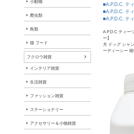
小動物
■A.P.D.C.
■A.P.D.C.
爬虫類
■A.P.D.C
鳥類
A.P.D.C 
ー】
猫 フード
犬 ドッグ シャ
ーディーシー 植物
フクロウ雑貨
インテリア雑貨
生活雑貨
ファッション雑貨
ステーショナリー
アクセサリー＆小物雑貨