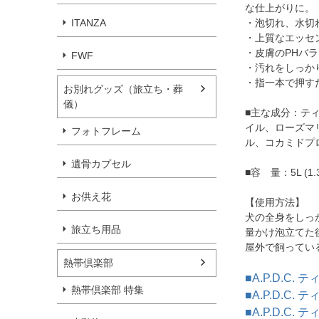
な仕上がりに。
ITANZA
・泡切れ、水切
・上質なエッセ
・皮膚のPHバラ
FWF
・汚れをしっか
・指一本で押す
お別れグッズ（旅立ち・葬
儀）
■主な成分：テ
イル、ローズマ
フォトフレーム
ル、コカミドプ
遺骨カプセル
■容 量：5L (1
お供え花
【使用方法】
犬の全身をしっ
旅立ち用品
量かけ泡立てた
屋外で飼ってい
熱帯倶楽部
■A.P.D.C.
熱帯倶楽部 特集
■A.P.D.C.
■A.P.D.C.