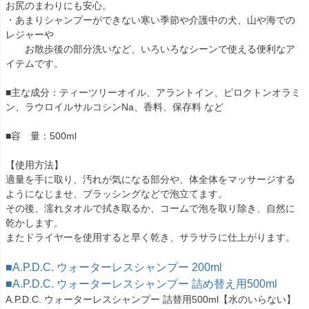
お尻のまわりにも安心。
・あまりシャンプーができない寒い季節や介護中の犬、山や海での
レジャーや
お散歩後の部分洗いなど、いろいろなシーンで使える便利なア
イテムです。
■主な成分：ティーツリーオイル、アラントイン、ピロクトンオラミ
ン、ラウロイルサルコシンNa、香料、保存料 など
■容 量：500ml
【使用方法】
適量を手に取り、汚れが気になる部分や、体全体をマッサージする
ようになじませ、ブラッシングなどで泡立てます。
その後、濡れタオルで拭き取るか、コームで泡を取り除き、自然に
乾かします。
またドライヤーを使用すると早く乾き、サラサラに仕上がります。
■A.P.D.C. ウォーターレスシャンプー 200ml
■A.P.D.C. ウォーターレスシャンプー 詰め替え用500ml
A.P.D.C. ウォーターレスシャンプー 詰替用500ml【水のいらない】