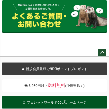
ペー
ジト
500
新規会員登録で
ポイントプレゼント
ップ
へ
送料無料
3,980円以上
(沖縄県除く)
公式
フェレットワールド
ホームページ