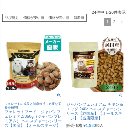
24
件中
1
-
20
件表示
並び替え
価格が安い順
価格が高い順
新着順
1
2
フェレットの成長と健康維持に必要な栄
ジャパンフェレミアム チキン＆
養を補完!
エッグ 240g ヘルスチャージシ
フェレットフード ジャパンフ
リーズ【純国産】【オールステ
ェレミアム350g（ジャパンプレ
ージ】【当店限定】
ミアム） ヘルスチャージシリー
ズ【国産】【オールステージ】
販売価格
¥
1,980
税込