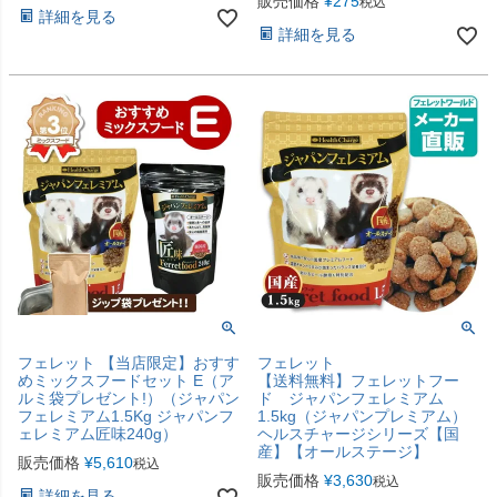
販売価格
¥
275
税込
詳細を見る
詳細を見る
フェレット 【当店限定】おすす
フェレット
めミックスフードセット E（ア
【送料無料】フェレットフー
ルミ袋プレゼント!）（ジャパン
ド ジャパンフェレミアム
フェレミアム1.5Kg ジャパンフ
1.5kg（ジャパンプレミアム）
ェレミアム匠味240g）
ヘルスチャージシリーズ【国
産】【オールステージ】
販売価格
¥
5,610
税込
販売価格
¥
3,630
税込
詳細を見る