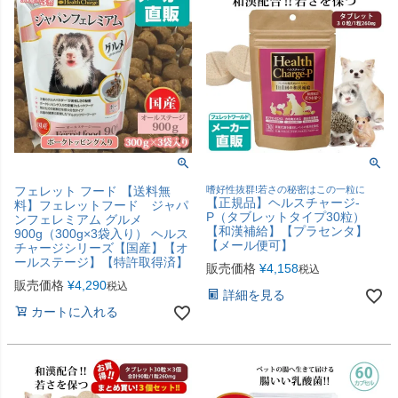
フェレット フード 【送料無
嗜好性抜群!若さの秘密はこの一粒に
【正規品】ヘルスチャージ-
料】フェレットフード ジャパ
P（タブレットタイプ30粒）
ンフェレミアム グルメ
【和漢補給】【プラセンタ】
900g（300g×3袋入り） ヘルス
【メール便可】
チャージシリーズ【国産】【オ
ールステージ】【特許取得済】
販売価格
¥
4,158
税込
販売価格
¥
4,290
税込
詳細を見る
カートに入れる