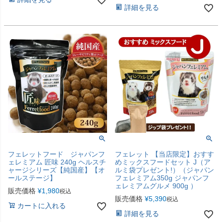
詳細を見る
フェレットフード ジャパンフ
フェレット 【当店限定】おすす
ェレミアム 匠味 240g ヘルスチ
めミックスフードセット J（ア
ャージシリーズ【純国産】【オ
ルミ袋プレゼント!）（ジャパン
ールステージ】
フェレミアム350g ジャパンフ
ェレミアムグルメ 900g ）
販売価格
¥
1,980
税込
販売価格
¥
5,390
税込
カートに入れる
詳細を見る