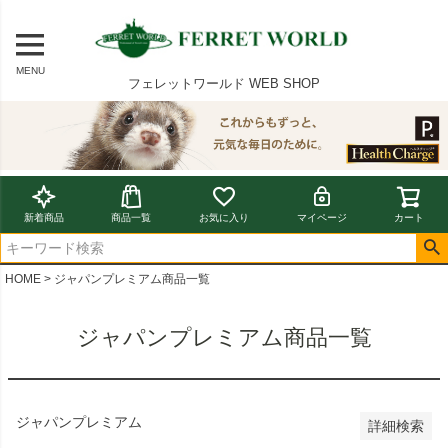
〜
在庫なし商品
MENU
在庫なし商品を表示しない
フェレットワールド WEB SHOP
商品番号/JANコード
並び順
新着順
新着商品
商品一覧
お気に入り
マイページ
カート
登録順
価格が安い順
価格が高い順
HOME
ジャパンプレミアム商品一覧
優先度順
レビュー順
ジャパンプレミアム商品一覧
キーワードヒット順
検索
ジャパンプレミアム
詳細検索