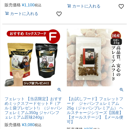
販売価格
¥
1,100
税込
カートに入れる
カートに入れる
フェレット 【当店限定】おすす
【お試しフード】フェレットフ
めミックスフードセット F（ア
ード ジャパンフェレミアム
ルミ袋プレゼント!）（ジャパン
25g（ジャパンプレミアム） ヘ
フェレミアム350g ジャパンフ
ルスチャージシリーズ【国産】
ェレミアム匠味240g）
【オールステージ】【メール便
可】
販売価格
¥
3,080
税込