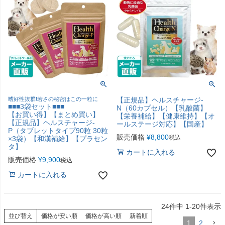
嗜好性抜群!若さの秘密はこの一粒に
【正規品】ヘルスチャージ-
■■■3袋セット■■■
N（60カプセル）【乳酸菌】
【お買い得】【まとめ買い】
【栄養補給】【健康維持】【オ
【正規品】ヘルスチャージ-
ールステージ対応】【国産】
P（タブレットタイプ90粒 30粒
販売価格
¥
8,800
税込
×3袋）【和漢補給】【プラセン
タ】
カートに入れる
販売価格
¥
9,900
税込
カートに入れる
24
件中
1
-
20
件表示
並び替え
価格が安い順
価格が高い順
新着順
1
2