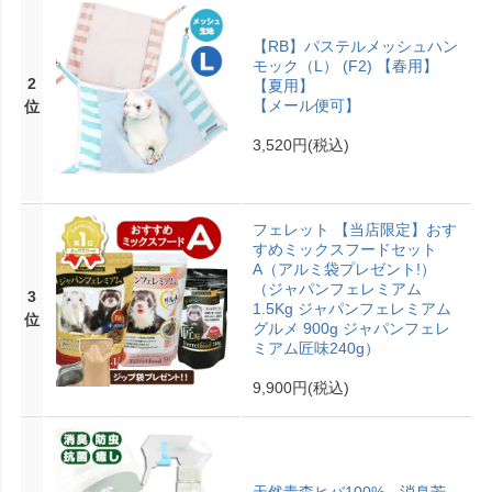
【RB】パステルメッシュハン
モック（L） (F2) 【春用】
2
【夏用】
【メール便可】
位
3,520円
(税込)
フェレット 【当店限定】おす
すめミックスフードセット
A（アルミ袋プレゼント!）
（ジャパンフェレミアム
3
1.5Kg ジャパンフェレミアム
位
グルメ 900g ジャパンフェレ
ミアム匠味240g）
9,900円
(税込)
天然青森ヒバ100% 消臭芳