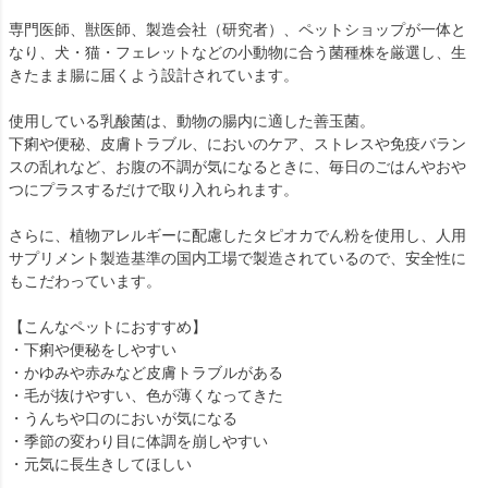
専門医師、獣医師、製造会社（研究者）、ペットショップが一体と
なり、犬・猫・フェレットなどの小動物に合う菌種株を厳選し、生
きたまま腸に届くよう設計されています。
使用している乳酸菌は、動物の腸内に適した善玉菌。
下痢や便秘、皮膚トラブル、においのケア、ストレスや免疫バラン
スの乱れなど、お腹の不調が気になるときに、毎日のごはんやおや
つにプラスするだけで取り入れられます。
さらに、植物アレルギーに配慮したタピオカでん粉を使用し、人用
サプリメント製造基準の国内工場で製造されているので、安全性に
もこだわっています。
【こんなペットにおすすめ】
・下痢や便秘をしやすい
・かゆみや赤みなど皮膚トラブルがある
・毛が抜けやすい、色が薄くなってきた
・うんちや口のにおいが気になる
・季節の変わり目に体調を崩しやすい
・元気に長生きしてほしい