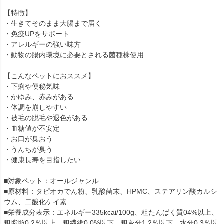
【特徴】
・生きてそのまま大腸まで届く
・免疫UPをサポート
・アレルギーの強い味方
・動物の腸内環境に必要とされる菌種株使用
【こんなペットにおススメ】
・下痢や便秘気味
・かゆみ、赤みがある
・体調を崩しやすい
・被毛の脱毛や退色がある
・血糖値が不安定
・お口が臭おう
・うんちが臭う
・健康長寿を目指したい
■対象ペット：オールジャンル
■原材料：タピオカでん粉、乳酸菌末、HPMC、ステアリン酸カルシ
ウム、二酸化ケイ素
■栄養成分表示：エネルギー335kcai/100g、粗たんぱく質04%以上、
粗脂肪0.2％以上、粗繊維0.0%以下、粗灰分1.2％以下、水分0.3％以