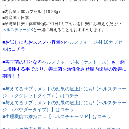
下
■内容量：60カプセル（16.26g）
■原産国：日本
■給与量目安：体重5Kg以下1日1カプセルを目安にお与えください。
ヘルスチャージK
と一緒に与えることをおすすめします。
■お試しにもおススメ小容量の
ヘルスチャージ-N 10カプセ
ル
はコチラ
■善玉菌の餌となる
ヘルスチャージ-K（ケストース）
も一緒
に接種する事でより、善玉菌を活性化させ腸内環境の改善に
期待！！
■与えてるサプリメントの効果の底上げにも!【ヘルスチャー
ジ-I（タグレットタイプ）】はコチラ
■与えてるサプリメントの効果の底上げにも!【ヘルスチャー
ジ-I（パウダータイプ）】はコチラ
■生理機能の維持に…【ヘルスチャージ-P】はコチラ