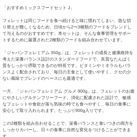
「おすすめミックスフードセット J」
フェレットは同じフードを食べ続けると味に慣れてしまい、急な切
り替えが難しくなるため、日頃から2〜3種類のフードをブレンドし
て与えるのがおすすめです。本セットは、そんな食事管理をサポー
トするために厳選された2種類のフードを組み合わせています。
「ジャパンフェレミアム 350g」は、フェレットの成長と健康維持を
考えた栄養バランス設計のスタンダードフードで、良質なたんぱく
質をしっかり摂取できるのが特長です。ビタミンやミネラルもバラ
ンスよく配合されており、毎日の主食として使いやすく、クセの少
ない風味でブレンドのベースにも最適です。
一方、「ジャパンフェレミアム グルメ 900g」は、フェレットのお腹
にやさしいグルテンフリーフード。消化に配慮された設計で、敏感
なフェレットや食欲が落ち気味の時でも食べやすく、毎日の食事に
安心して取り入れられます。たっぷり900g入りです。
この2種類を組み合わせることで、栄養バランスと食いつきの両方を
しっかりカバーし、日々の食事に自然な変化をつけることができま
す。