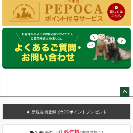
ペー
ジト
500
新規会員登録で
ポイントプレゼント
ップ
へ
送料無料
3,980円以上
(沖縄県除く)