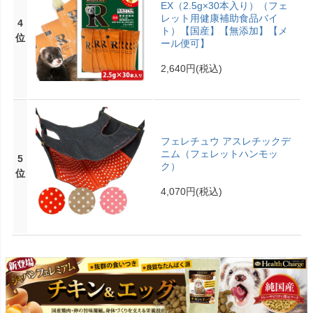
EX（2.5g×30本入り）（フェ
レット用健康補助食品バイ
4
ト）【国産】【無添加】【メ
位
ール便可】
2,640円
(税込)
フェレチュウ アスレチックデ
ニム（フェレットハンモッ
5
ク）
位
4,070円
(税込)