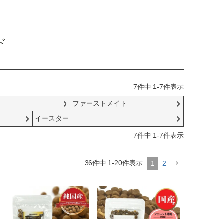
ド
7
件中
1
-
7
件表示
ファーストメイト
イースター
7
件中
1
-
7
件表示
36
件中
1
-
20
件表示
1
2