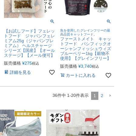
【お試しフード】フェレッ
魚を使用したグレインフリーの最
高品質キャットフード。
トフード ジャパンフェレ
ファーストメイト キャッ
ミアム25g（ジャパンプレ
トフード パシフィックオ
ミアム） ヘルスチャージ
ーシャンフィッシュウィズ
シリーズ【国産】【オール
ブルーベリー1kg【穀物不
ステージ】【メール便可】
使用】【グレインフリー】
販売価格
¥
275
税込
販売価格
¥
3,740
税込
詳細を見る
カートに入れる
36
件中
1
-
20
件表示
1
2