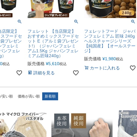
当店限定】
フェレット 【当店限定】
フェレットフード ジャパ
クスフードセ
おすすめミックスフードセ
ンフェレミアム 匠味 240g
ミ袋プレゼン
ット E（アルミ袋プレゼン
ヘルスチャージシリーズ
ンフェレミ
ト!）（ジャパンフェレミ
【純国産】【オールステー
ャパンフェレ
アム1.5Kg ジャパンフェレ
ジ】
g）
ミアム匠味240g）
販売価格
¥
1,980
税込
80
販売価格
¥
5,610
税込
税込
カートに入れる
詳細を見る
が安い順
価格が高い順
新着順