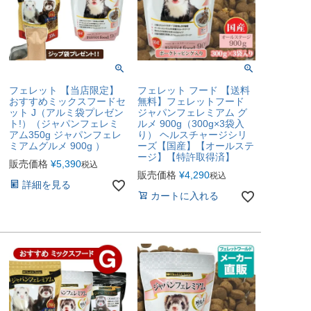
フェレット 【当店限定】
フェレット フード 【送料
おすすめミックスフードセ
無料】フェレットフード
ット J（アルミ袋プレゼン
ジャパンフェレミアム グ
ト!）（ジャパンフェレミ
ルメ 900g（300g×3袋入
アム350g ジャパンフェレ
り） ヘルスチャージシリ
ミアムグルメ 900g ）
ーズ【国産】【オールステ
ージ】【特許取得済】
販売価格
¥
5,390
税込
販売価格
¥
4,290
税込
詳細を見る
カートに入れる