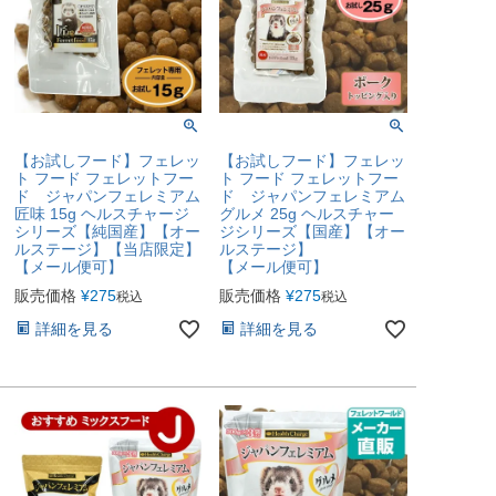
【お試しフード】フェレッ
【お試しフード】フェレッ
ト フード フェレットフー
ト フード フェレットフー
ド ジャパンフェレミアム
ド ジャパンフェレミアム
匠味 15g ヘルスチャージ
グルメ 25g ヘルスチャー
シリーズ【純国産】【オー
ジシリーズ【国産】【オー
ルステージ】【当店限定】
ルステージ】
【メール便可】
【メール便可】
販売価格
¥
275
販売価格
¥
275
税込
税込
詳細を見る
詳細を見る