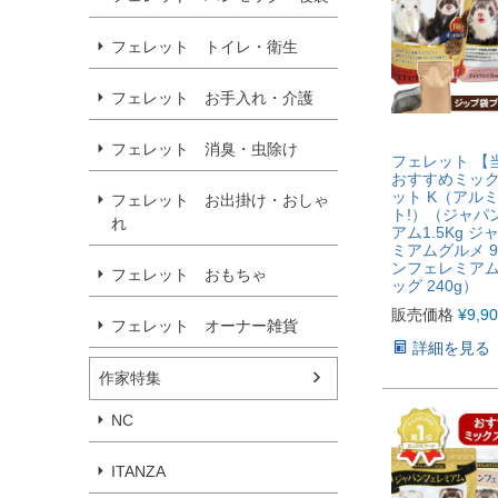
フェレット トイレ・衛生
フェレット お手入れ・介護
フェレット 消臭・虫除け
フェレット 【
おすすめミッ
ット K（アル
フェレット お出掛け・おしゃ
ト!）（ジャパ
れ
アム1.5Kg 
ミアムグルメ 9
ンフェレミア
フェレット おもちゃ
ッグ 240g）
販売価格
¥
9,9
フェレット オーナー雑貨
詳細を見る
作家特集
NC
ITANZA