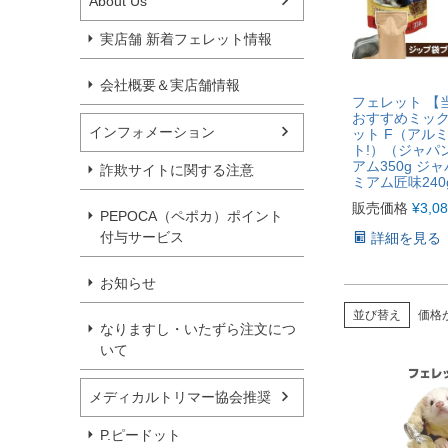
About Us
実店舗 新着フェレット情報
会社概要＆実店舗情報
フェレット 【
おすすめミッ
インフォメーション
ット F（アル
ト!）（ジャパ
アム350g ジ
詐欺サイトに関する注意
ミアム匠味240
販売価格
¥
3,0
PEPOCA（ペポカ）ポイント
付与サービス
詳細を見る
お知らせ
並び替え
価格
なりますし・いたずら注文につ
いて
メディカルトリマー協会推奨
P.ピードット