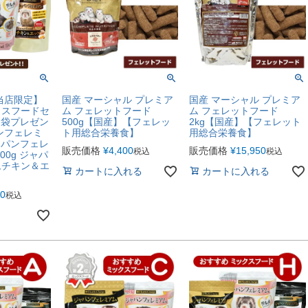
当店限定】
国産 マーシャル プレミア
国産 マーシャル プレミア
クスフードセ
ム フェレットフード
ム フェレットフード
ミ袋プレゼン
500g【国産】【フェレッ
2kg【国産】【フェレット
ンフェレミ
ト用総合栄養食】
用総合栄養食】
ジャパンフェレ
販売価格
¥
4,400
販売価格
¥
15,950
税込
税込
00g ジャパ
ムチキン＆エ
カートに入れる
カートに入れる
00
税込