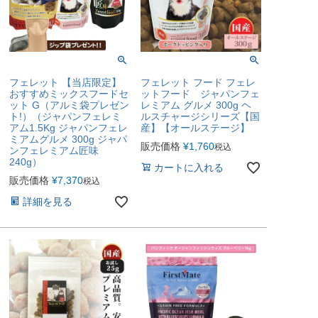
フェレット 【当店限定】
フェレット フード フェレ
おすすめミックスフードセ
ットフード ジャパンフェ
ット G（アルミ袋プレゼン
レミアム グルメ 300g ヘ
ト!）（ジャパンフェレミ
ルスチャージシリーズ【国
アム1.5Kg ジャパンフェレ
産】【オールステージ】
ミアムグルメ 300g ジャパ
販売価格
¥
1,760
税込
ンフェレミアム匠味
240g）
カートに入れる
販売価格
¥
7,370
税込
詳細を見る