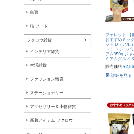
鳥類
猫 フード
フェレット 【
おすすめミッ
フクロウ雑貨
ット D（アル
ト!）（ジャパ
インテリア雑貨
アム350g ジ
ミアムグルメ 30
生活雑貨
販売価格
¥
2,8
詳細を見る
ファッション雑貨
ステーショナリー
アクセサリー＆小物雑貨
新着アイテム フクロウ