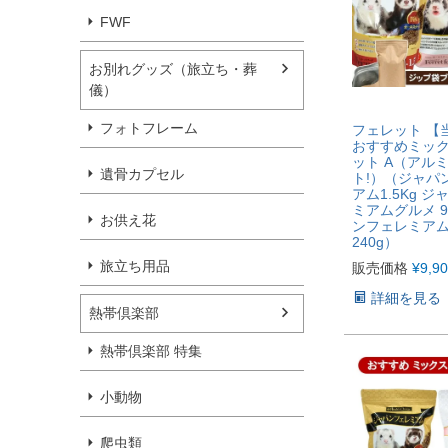
FWF
お別れグッズ（旅立ち・葬
儀）
フォトフレーム
フェレット 【
おすすめミッ
ット A（アル
遺骨カプセル
ト!）（ジャパ
アム1.5Kg 
ミアムグルメ 9
お供え花
ンフェレミア
240g）
旅立ち用品
販売価格
¥
9,9
詳細を見る
熱帯倶楽部
熱帯倶楽部 特集
小動物
爬虫類