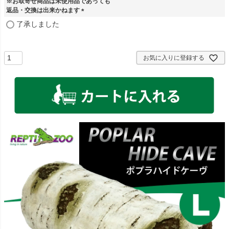
※お取寄せ商品は未使用品であっても
須
返品・交換は出来かねます
)
(
了承しました
必
須
)
お気に入りに登録する