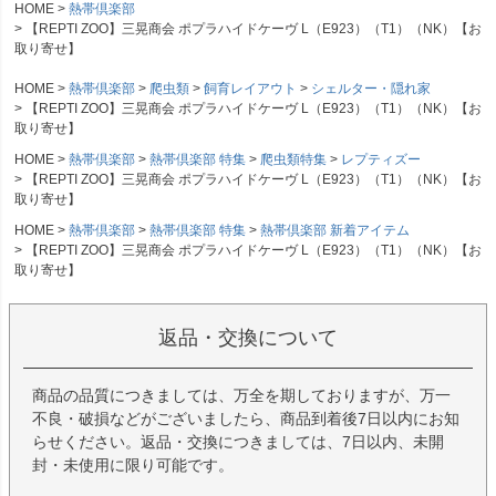
HOME
熱帯倶楽部
【REPTI ZOO】三晃商会 ポプラハイドケーヴ L（E923）（T1）（NK）【お
取り寄せ】
HOME
熱帯倶楽部
爬虫類
飼育レイアウト
シェルター・隠れ家
【REPTI ZOO】三晃商会 ポプラハイドケーヴ L（E923）（T1）（NK）【お
取り寄せ】
HOME
熱帯倶楽部
熱帯倶楽部 特集
爬虫類特集
レプティズー
【REPTI ZOO】三晃商会 ポプラハイドケーヴ L（E923）（T1）（NK）【お
取り寄せ】
HOME
熱帯倶楽部
熱帯倶楽部 特集
熱帯倶楽部 新着アイテム
【REPTI ZOO】三晃商会 ポプラハイドケーヴ L（E923）（T1）（NK）【お
取り寄せ】
返品・交換について
商品の品質につきましては、万全を期しておりますが、万一
不良・破損などがございましたら、商品到着後7日以内にお知
らせください。返品・交換につきましては、7日以内、未開
封・未使用に限り可能です。