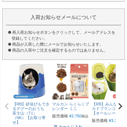
入荷お知らせメールについて
再入荷お知らせボタンをクリックして、メールアドレスを
登録してください。
商品が入荷した際にメールでお知らせいたします。
商品の入荷やご注文を確定するものではありません。
【RB】砂浴びもでき
マルカン らくらくブ
【RB】みんなのア
るデグーのおうち
レンダー ミニ
カドブランコ（F2
富士山（T1）
【オールシーズン
販売価格
¥
2,750
税込
（NK）【お取り寄
販売価格
¥
3,300
税
せ】
カートに入れ