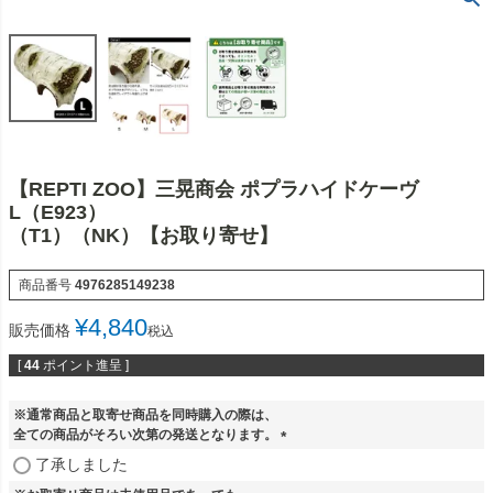
【REPTI ZOO】三晃商会 ポプラハイドケーヴ
L（E923）
（T1）（NK）【お取り寄せ】
商品番号
4976285149238
¥
4,840
販売価格
税込
[
44
ポイント進呈 ]
※通常商品と取寄せ商品を同時購入の際は、
全ての商品がそろい次第の発送となります。
(
了承しました
必