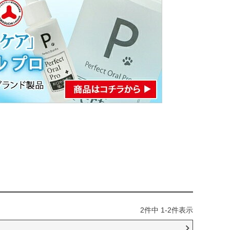
2
件中
1
-
2
件表示
ー