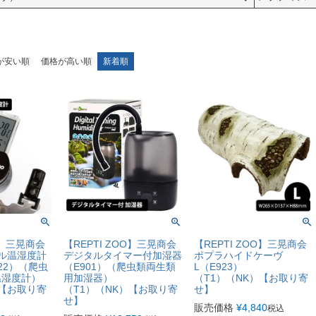
が安い順
価格が高い順
新着順
O】三晃商会
【REPTI ZOO】三晃商会
【REPTI ZOO】三晃商会
ル温湿度計
デジタルタイマー付加湿器
ポプラハイドケーヴ
722）（爬虫
（E901）（爬虫類両生類
L（E923）
温湿度計）
用加湿器）
（T1）（NK）【お取り寄
）【お取り寄
（T1）（NK）【お取り寄
せ】
せ】
販売価格
¥
4,840
税込