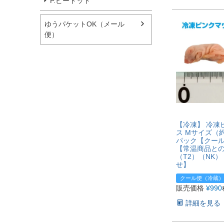
P.ピードット
ゆうパケットOK（メール
便）
【冷凍】 冷凍
ス Mサイズ（約
パック【クー
【常温商品と
（T2）（NK
せ】
クール便（冷蔵）
販売価格
¥
990
詳細を見る