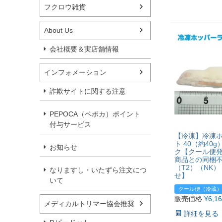
フクロウ雑貨
About Us
会社概要＆実店舗情報
インフォメーション
詐欺サイトに関する注意
PEPOCA（ペポカ）ポイント
付与サービス
【冷凍】冷凍
ト 40（約40g
お知らせ
ク【クール便
商品との同梱
（T2）（NK
なりますし・いたずら注文につ
せ】
いて
クール便（冷蔵）
販売価格
¥
6,1
メディカルトリマー協会推奨
詳細を見る