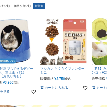
が安い順
価格が高い順
新着順
】砂浴びもできるデグー
マルカン らくらくブレンダー
【RB】
ち 富士山（T1）
ミニ
ンコ（F
）【お取り寄せ】
販売価格
¥
2,750
販売価格
税込
格
¥
3,960
税込
カートに入れる
カート
を見る