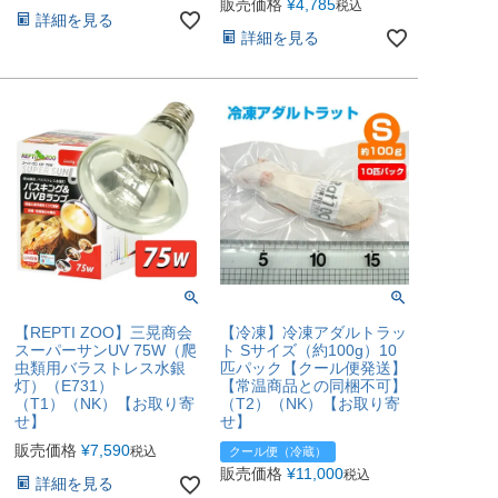
販売価格
¥
4,785
税込
詳細を見る
詳細を見る
【REPTI ZOO】三晃商会
【冷凍】冷凍アダルトラッ
スーパーサンUV 75W（爬
ト Sサイズ（約100g）10
虫類用バラストレス水銀
匹パック【クール便発送】
灯）（E731）
【常温商品との同梱不可】
（T1）（NK）【お取り寄
（T2）（NK）【お取り寄
せ】
せ】
販売価格
¥
7,590
税込
クール便（冷蔵）
販売価格
¥
11,000
税込
詳細を見る