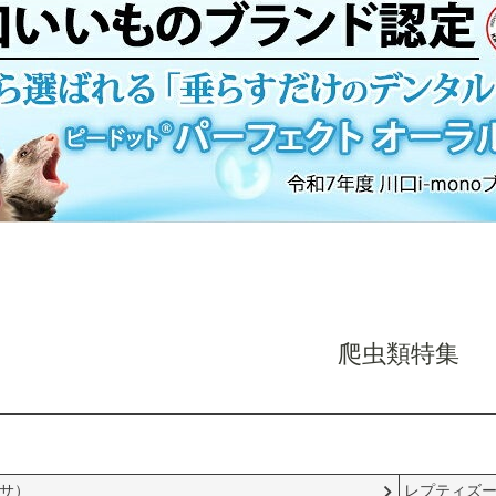
爬虫類特集
サ）
レプティズ