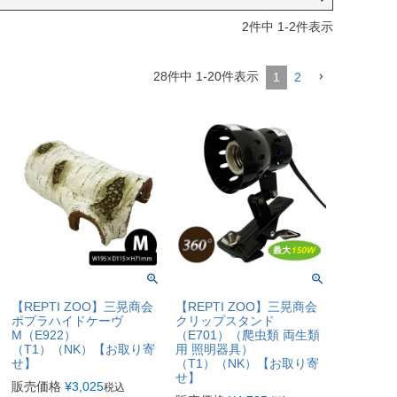
2
件中
1
-
2
件表示
28
件中
1
-
20
件表示
1
2
【REPTI ZOO】三晃商会
【REPTI ZOO】三晃商会
ポプラハイドケーヴ
クリップスタンド
M（E922）
（E701）（爬虫類 両生類
（T1）（NK）【お取り寄
用 照明器具）
せ】
（T1）（NK）【お取り寄
せ】
販売価格
¥
3,025
税込