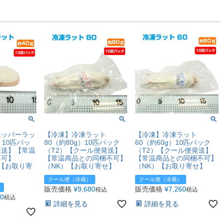
ホッパーラッ
【冷凍】冷凍ラット
【冷凍】冷凍ラット
）10匹パッ
80（約80g）10匹パック
60（約60g）10匹パック
発送】【常温
（T2）【クール便発送】
（T2）【クール便発送】
不可】
【常温商品との同梱不可】
【常温商品との同梱不可】
）【お取り寄
（NK）【お取り寄せ】
（NK）【お取り寄せ】
クール便（冷蔵）
クール便（冷蔵）
販売価格
¥
9,680
販売価格
¥
7,260
税込
税込
60
税込
詳細を見る
詳細を見る