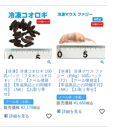
【冷凍】冷凍コオロギ 100
【冷凍】 冷凍マウス ファ
匹パック（フタホシコオロ
ジー（約6g）10匹パック
ギ）（T2）【クール便発
（T2）【クール便発送】
送】【常温商品との同梱不
【常温商品との同梱不可】
可】（NK）【お取り寄
（NK）【お取り寄せ】
せ】
クール便（冷蔵）
クール便（冷蔵）
販売価格
¥
1,650
税込
販売価格
¥
2,178
税込
詳細を見る
詳細を見る