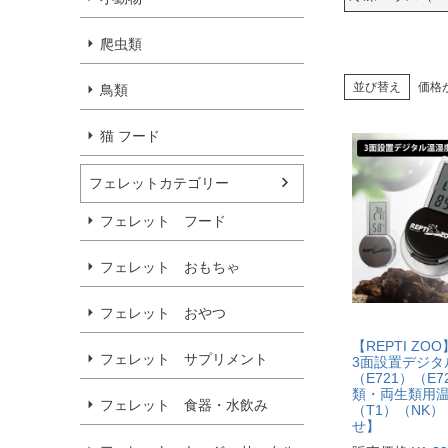
爬虫類
並び替え
価格
鳥類
猫 フード
フェレットカテゴリー
フェレット フード
フェレット おもちゃ
フェレット おやつ
【REPTI ZO
フェレット サプリメント
3面設置デジタ
（E721）（E
類・両生類用
フェレット 食器・水飲み
（T1）（NK
せ】