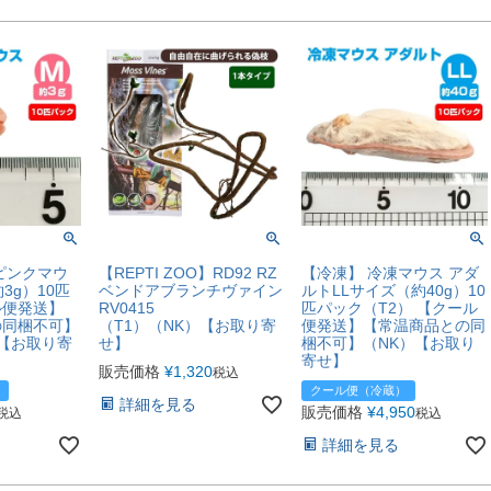
ピンクマウ
【REPTI ZOO】RD92 RZ
【冷凍】 冷凍マウス アダ
3g）10匹
ベンドアブランチヴァイン
ルトLLサイズ（約40g）10
ル便発送】
RV0415
匹パック（T2） 【クール
の同梱不可】
（T1）（NK）【お取り寄
便発送】【常温商品との同
）【お取り寄
せ】
梱不可】（NK）【お取り
寄せ】
販売価格
¥
1,320
税込
クール便（冷蔵）
詳細を見る
販売価格
¥
4,950
税込
税込
詳細を見る