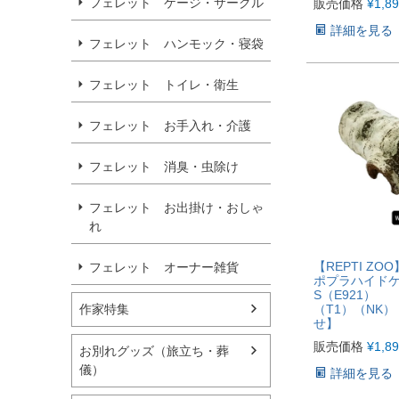
フェレット ケージ・サークル
販売価格
¥
1,8
詳細を見る
フェレット ハンモック・寝袋
フェレット トイレ・衛生
フェレット お手入れ・介護
フェレット 消臭・虫除け
フェレット お出掛け・おしゃ
れ
【REPTI ZO
フェレット オーナー雑貨
ポプラハイド
S（E921）
作家特集
（T1）（NK
せ】
販売価格
¥
1,8
お別れグッズ（旅立ち・葬
儀）
詳細を見る