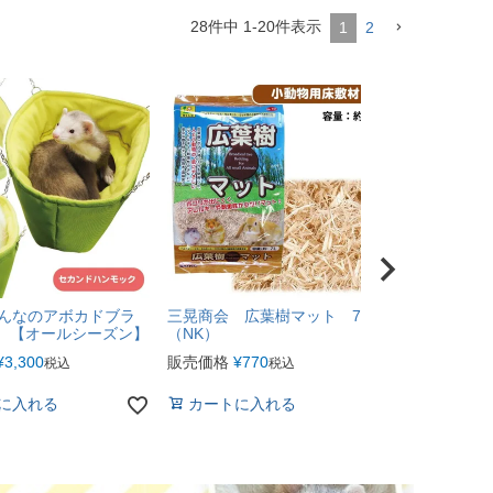
28
件中
1
-
20
件表示
1
2
みんなのアボカドブラ
三晃商会 広葉樹マット 7L
ジクラ 万
2）【オールシーズン】
（NK）
（T2）（N
¥
3,300
販売価格
¥
770
販売価格
¥
5
税込
税込
に入れる
カートに入れる
詳細を見