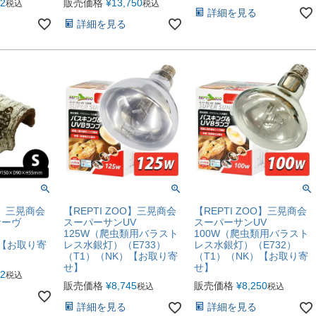
92
販売価格
¥
13,750
税込
税込
詳細を見る
詳細を見る
O】三晃商会
【REPTI ZOO】三晃商会
【REPTI ZOO】三晃商会
ケーヴ
スーパーサンUV
スーパーサンUV
125W（爬虫類用バラスト
100W（爬虫類用バラスト
）【お取り寄
レス水銀灯）（E733）
レス水銀灯）（E732）
（T1）（NK）【お取り寄
（T1）（NK）【お取り寄
せ】
せ】
92
税込
販売価格
¥
8,745
販売価格
¥
8,250
税込
税込
詳細を見る
詳細を見る