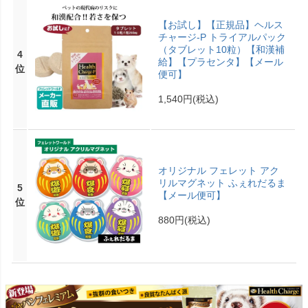
【お試し】【正規品】ヘルス
チャージ-P トライアルパック
（タブレット10粒）【和漢補
4
給】【プラセンタ】【メール
位
便可】
1,540円
(税込)
オリジナル フェレット アク
リルマグネット ふぇれだるま
5
【メール便可】
位
880円
(税込)