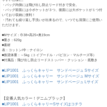
・バッグ内側には飛び出し防止リード付きで安全。
・バッグ前面には小ポケットが３つ、後面には大ポケットが１つ付
いており収納に便利！
・汚れても繰り返し手洗いが出来るので、いつでも清潔にご使用い
ただけます。
■Mサイズ：巾38×高25×奥19cm
■重さ：620g
■素材
表：コットン/中：ナイロン
■推奨体重：～5kg（トイプードル・パピヨン・マルチーズ等）
■付属品：飛び出し防止リードストッパー・クッション・底敷き
■LIP1001 ふっくらキャリー サンドベージュ Sサイズ
■LIP1001 ふっくらキャリー サンドベージュ Mサイズ
■LIP1001 ふっくらキャリー サンドベージュ Lサイズ
【定番人気カラー！デニムブラック】
■LIP1001 ふっくらキャリーSサイズはコチラ