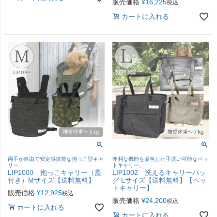
販売価格
¥
16,225
税込
カートに入れる
両手が自由で安定感抜群な抱っこ型キャ
便利な機能を凝色した手洗い可能なペッ
リー！
トキャリー。
LIP1000 抱っこキャリー（蓋
LIP1002 洗えるキャリーバッ
付き）Mサイズ【送料無料】
グ Lサイズ【送料無料】【ペッ
トキャリー】
販売価格
¥
12,925
税込
販売価格
¥
24,200
税込
カートに入れる
カートに入れる