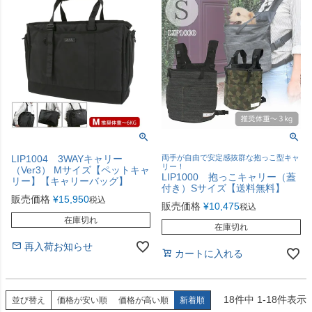
LIP1004 3WAYキャリー
両手が自由で安定感抜群な抱っこ型キャ
リー！
（Ver3） Mサイズ【ペットキャ
LIP1000 抱っこキャリー（蓋
リー】【キャリーバッグ】
付き）Sサイズ【送料無料】
販売価格
¥
15,950
税込
販売価格
¥
10,475
税込
在庫切れ
在庫切れ
再入荷お知らせ
カートに入れる
18
件中
1
-
18
件表示
並び替え
価格が安い順
価格が高い順
新着順