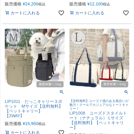
販売価格
¥
24,200
販売価格
¥
12,100
税込
税込
カートに入れる
カートに入れる
LIP1011 だっこキャリー３ポ
【送料無料】ユーズド感のある風合いが
魅力！クールでカジュアルなトートキャ
ケット Mサイズ【送料無料】
リー！
【ペットキャリー】
LIP1008 ユーズドスタイルト
【2WAY】
ート（ナチュラル） Lサイズ
【送料無料】【ペットキャリ
販売価格
¥
15,950
税込
ー】
カートに入れる