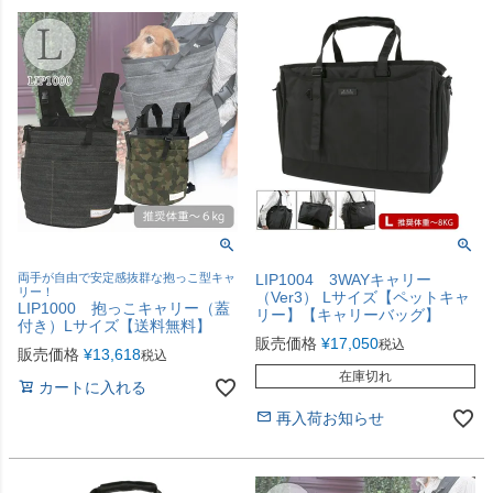
両手が自由で安定感抜群な抱っこ型キャ
LIP1004 3WAYキャリー
リー！
（Ver3） Lサイズ【ペットキャ
LIP1000 抱っこキャリー（蓋
リー】【キャリーバッグ】
付き）Lサイズ【送料無料】
販売価格
¥
17,050
税込
販売価格
¥
13,618
税込
在庫切れ
カートに入れる
再入荷お知らせ