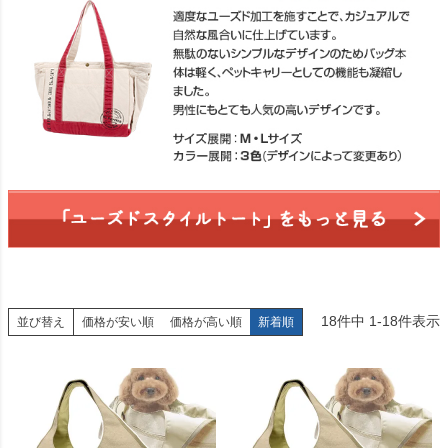
18
件中
1
-
18
件表示
並び替え
価格が安い順
価格が高い順
新着順