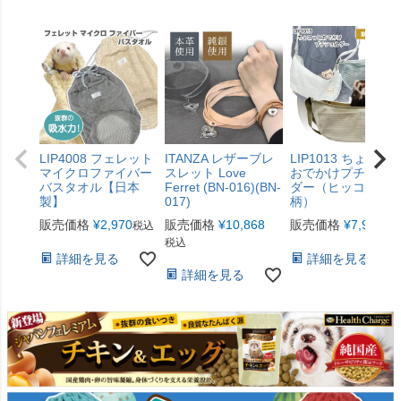
LIP4008 フェレット
ITANZA レザーブレ
LIP1013 ちょこっ
マイクロファイバー
スレット Love
おでかけプチショ
バスタオル【日本
Ferret (BN-016)(BN-
ダー（ヒッコリー
製】
017)
柄）
販売価格
¥
2,970
販売価格
¥
10,868
販売価格
¥
7,920
税込
税
税込
詳細を見る
詳細を見る
詳細を見る