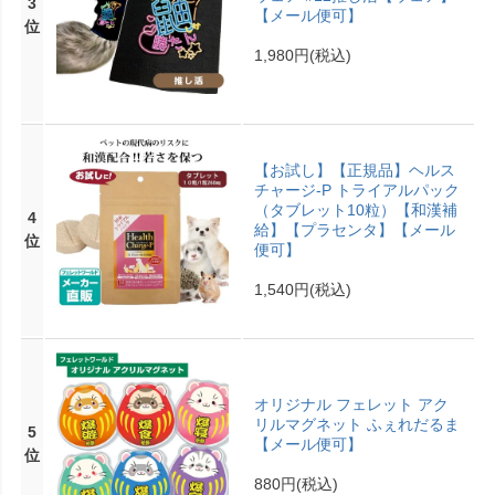
3
【メール便可】
位
1,980円
(税込)
【お試し】【正規品】ヘルス
チャージ-P トライアルパック
（タブレット10粒）【和漢補
4
給】【プラセンタ】【メール
位
便可】
1,540円
(税込)
オリジナル フェレット アク
リルマグネット ふぇれだるま
5
【メール便可】
位
880円
(税込)