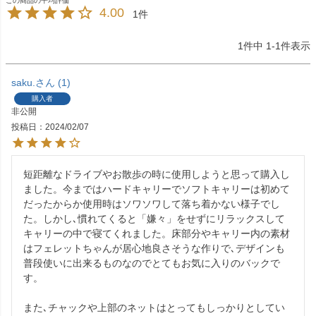
4.00
1
1
件中
1
-
1
件表示
saku.
1
購入者
非公開
投稿日
2024/02/07
短距離なドライブやお散歩の時に使用しようと思って購入し
ました。今まではハードキャリーでソフトキャリーは初めて
だったからか使用時はソワソワして落ち着かない様子でし
た。しかし､慣れてくると「嫌々」をせずにリラックスして
キャリーの中で寝てくれました。床部分やキャリー内の素材
はフェレットちゃんが居心地良さそうな作りで､デザインも
普段使いに出来るものなのでとてもお気に入りのバックで
す。

また､チャックや上部のネットはとってもしっかりとしてい