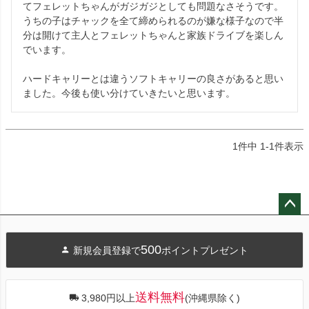
てフェレットちゃんがガジガジとしても問題なさそうです。

うちの子はチャックを全て締められるのが嫌な様子なので半
分は開けて主人とフェレットちゃんと家族ドライブを楽しん
でいます。

ハードキャリーとは違うソフトキャリーの良さがあると思い
ました。今後も使い分けていきたいと思います。
1
件中
1
-
1
件表示
ペー
ジト
500
新規会員登録で
ポイントプレゼント
ップ
へ
送料無料
3,980円以上
(沖縄県除く)