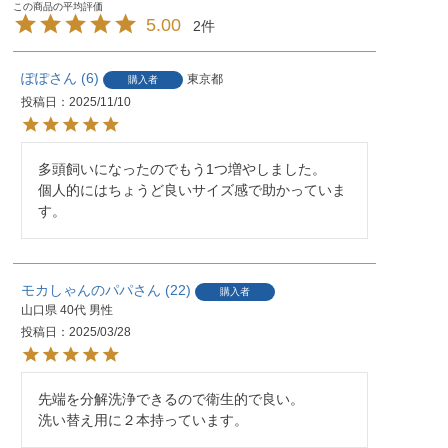
5.00
2
ぽぽ
6
東京都
購入者
投稿日
2025/11/10
多頭飼いになったのでもう1つ増やしました。

個人的にはちょうど良いサイズ感で助かっていま
す。
モカしゃんのパパ
22
購入者
山口県
40代
男性
投稿日
2025/03/28
先端を分解洗浄できるので衛生的で良い。

洗い替え用に２本持っています。