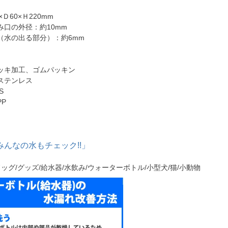
×Ｄ60×Ｈ220mm
外径：約10mm
出る部分）：約6mm
ッキ加工、ゴムパッキン
ステンレス
S
P
んなの水もチェック!!」
ドッグ/グッズ/給水器/水飲み/ウォーターボトル/小型犬/猫/小動物