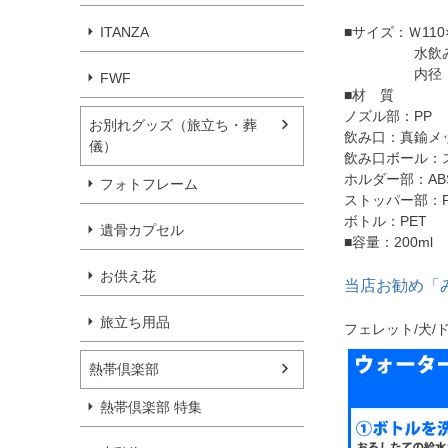
ITANZA
■サイズ：Ｗ110
水飲み口の
内径（水の
FWF
■材 質
ノズル部：PP
お別れグッズ（旅立ち・葬
飲み口：真鍮メ
儀）
飲み口ボール：
ホルダー部：AB
フォトフレーム
ストッパー部：P
ボトル：PET
遺骨カプセル
■容量：200ml
お供え花
当店お勧め「み
旅立ち用品
フェレット/犬/
熱帯倶楽部
熱帯倶楽部 特集