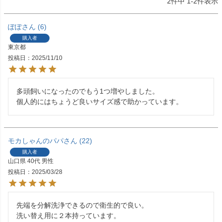
2
件中
1
-
2
件表示
ぽぽ
6
購入者
東京都
投稿日
2025/11/10
多頭飼いになったのでもう1つ増やしました。

個人的にはちょうど良いサイズ感で助かっています。
モカしゃんのパパ
22
購入者
山口県
40代
男性
投稿日
2025/03/28
先端を分解洗浄できるので衛生的で良い。

洗い替え用に２本持っています。