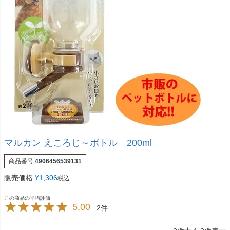
マルカン えころじ～ボトル 200ml
商品番号
4906456539131
販売価格
¥
1,306
税込
5.00
2