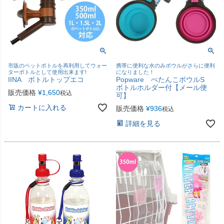
市販のペットボトルを再利用してウォー
携帯に便利な水のみボウルがさらに便利
ターボトルとして使用出来ます!
になりました！
IINA ボトルトップエコ
Popware ぺたんこボウルS
ボトルホルダー付【メール便
販売価格
¥
1,650
税込
可】
カートに入れる
販売価格
¥
936
税込
詳細を見る