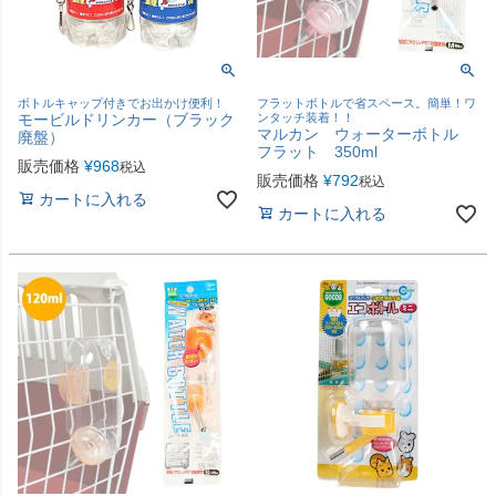
ボトルキャップ付きでお出かけ便利！
フラットボトルで省スペース。簡単！ワ
モービルドリンカー（ブラック
ンタッチ装着！！
マルカン ウォーターボトル
廃盤）
フラット 350ml
販売価格
¥
968
税込
販売価格
¥
792
税込
カートに入れる
カートに入れる