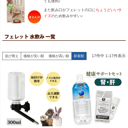
ても便利♪
また飲み口がフェレットの口に
ちょうどいいサ
イズ
のため飲みやすい♪
17
件中
1
-
17
件表示
並び替え
価格が安い順
価格が高い順
新着順