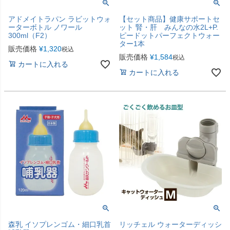
アドメイトラパン ラビットウォ
【セット商品】健康サポートセ
ーターボトル ノワール
ット 腎・肝 みんなの水2L+P.
300ml（F2）
ピードットパーフェクトウォー
ター1本
販売価格
¥
1,320
税込
販売価格
¥
1,584
税込
カートに入れる
カートに入れる
森乳 イソプレンゴム・細口乳首
リッチェル ウォーターディッシ