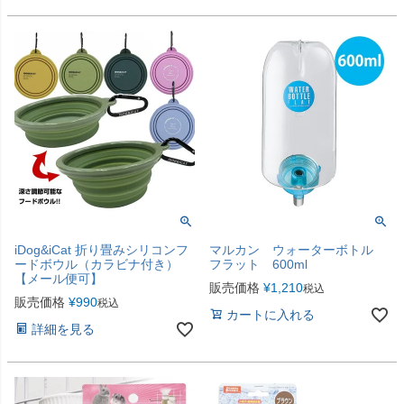
iDog&iCat 折り畳みシリコンフ
マルカン ウォーターボトル
ードボウル（カラビナ付き）
フラット 600ml
【メール便可】
販売価格
¥
1,210
税込
販売価格
¥
990
税込
カートに入れる
詳細を見る