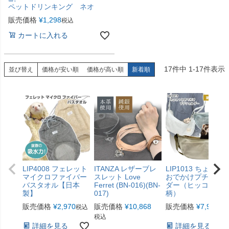
ペットドリンキング ネオ
販売価格
¥
1,298
税込
カートに入れる
17
件中
1
-
17
件表示
並び替え
価格が安い順
価格が高い順
新着順
LIP4008 フェレット
ITANZA レザーブレ
LIP1013 ちょこっ
マイクロファイバー
スレット Love
おでかけプチショ
バスタオル【日本
Ferret (BN-016)(BN-
ダー（ヒッコリー
製】
017)
柄）
販売価格
¥
2,970
販売価格
¥
10,868
販売価格
¥
7,920
税込
税
税込
詳細を見る
詳細を見る