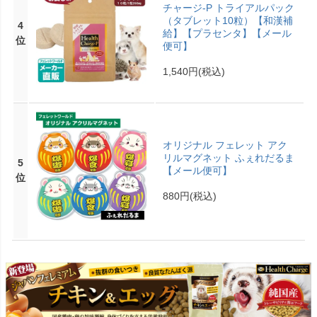
チャージ-P トライアルパック
（タブレット10粒）【和漢補
4
給】【プラセンタ】【メール
位
便可】
1,540円
(税込)
オリジナル フェレット アク
リルマグネット ふぇれだるま
5
【メール便可】
位
880円
(税込)