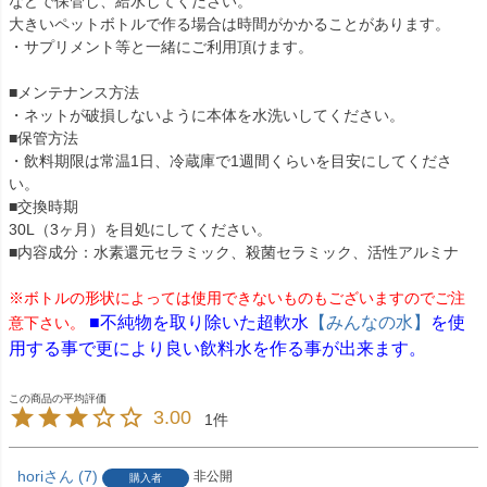
などで保管し、給水してください。
大きいペットボトルで作る場合は時間がかかることがあります。
・サプリメント等と一緒にご利用頂けます。
■メンテナンス方法
・ネットが破損しないように本体を水洗いしてください。
■保管方法
・飲料期限は常温1日、冷蔵庫で1週間くらいを目安にしてくださ
い。
■交換時期
30L（3ヶ月）を目処にしてください。
■内容成分：水素還元セラミック、殺菌セラミック、活性アルミナ
※ボトルの形状によっては使用できないものもございますのでご注
■不純物を取り除いた超軟水
【みんなの水】
を使
意下さい。
用する事で更により良い飲料水を作る事が出来ます。
3.00
1
hori
7
非公開
購入者