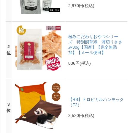
2,970円
(税込)
極みこだわりおやつシリー
ズ 特別飼育鶏 薄切りささ
2
み30g【国産】【完全無添
加】【メール便可】
位
836円
(税込)
【RB】トロピカルハンモック
3
（F2）
位
3,520円
(税込)