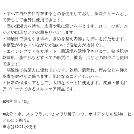
・すべて自然界に存在するものを使用しており、保湿クリームとし
て安心して全身に使用できます。
・高い保湿力を持ち、皮膚や毛に潤いを与えます。ひじ、ひざ、か
かとや肉球などのお肌をリペアします。
・弱酸性で肌を引き締め、きめを整え内部より潤いを持たせます。
水構造が小さくつながりが強いので浸透力が抜群です。
・エイジングケアをサポートし肌環境を活性化させます。敏感肌や
乾燥肌、脂性肌などすべての肌質に、被毛、爪などの部位にも使用
できます。
・弱酸性で抗菌力に優れています。乾燥、肌荒れ、痒みなどを抑え
皮膚を健やかに保ちます。気になるニオイもカバー。
・日常の保湿ケアとして、大切なペットに使えます。皮膚・被毛に
アプローチできるスキンケア商品です。
■内容量：40g
■成分：水、スクワラン、ヒマワリ種子ロウ、ポリアクリル酸Na、ヒ
アルロン酸Na
※水はOCT水使用