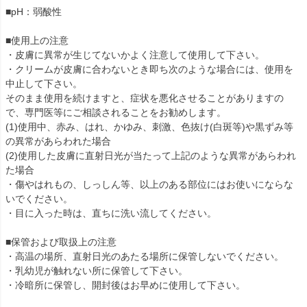
■pH：弱酸性
■使用上の注意
・皮膚に異常が生じてないかよく注意して使用して下さい。
・クリームが皮膚に合わないとき即ち次のような場合には、使用を
中止して下さい。
そのまま使用を続けますと、症状を悪化させることがありますの
で、専門医等にご相談されることをお勧めします。
(1)使用中、赤み、はれ、かゆみ、刺激、色抜け(白斑等)や黒ずみ等
の異常があらわれた場合
(2)使用した皮膚に直射日光が当たって上記のような異常があらわれ
た場合
・傷やはれもの、しっしん等、以上のある部位にはお使いにならな
いでください。
・目に入った時は、直ちに洗い流してください。
■保管および取扱上の注意
・高温の場所、直射日光のあたる場所に保管しないでください。
・乳幼児が触れない所に保管して下さい。
・冷暗所に保管し、開封後はお早めに使用して下さい。