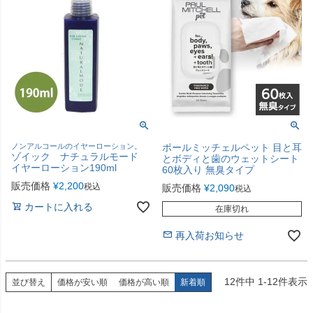
ノンアルコールのイヤーローション。
ポールミッチェルペット 目と耳
ゾイック ナチュラルモード
とボディと歯のウェットシート
イヤーローション190ml
60枚入り 無臭タイプ
販売価格
¥
2,200
税込
販売価格
¥
2,090
税込
カートに入れる
在庫切れ
再入荷お知らせ
12
件中
1
-
12
件表示
並び替え
価格が安い順
価格が高い順
新着順