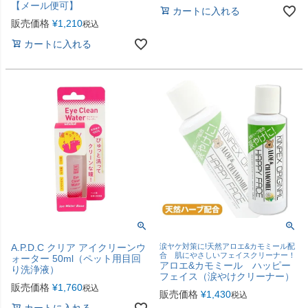
【メール便可】
カートに入れる
販売価格
¥
1,210
税込
カートに入れる
A.P.D.C クリア アイクリーンウ
涙ヤケ対策に!天然アロエ&カモミール配
合 肌にやさしいフェイスクリーナー！
ォーター 50ml（ペット用目回
アロエ&カモミール ハッピー
り洗浄液）
フェイス（涙やけクリーナー）
販売価格
¥
1,760
税込
販売価格
¥
1,430
税込
カートに入れる