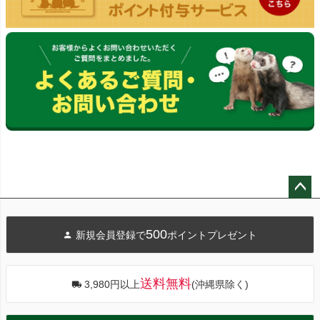
ペー
ジト
500
新規会員登録で
ポイントプレゼント
ップ
へ
送料無料
3,980円以上
(沖縄県除く)