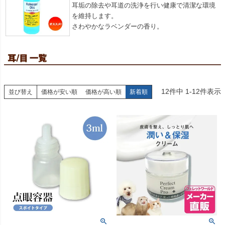
耳垢の除去や耳道の洗浄を行い健康で清潔な環境
を維持します。
さわやかなラベンダーの香り。
12
件中
1
-
12
件表示
並び替え
価格が安い順
価格が高い順
新着順