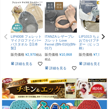
LIP4008 フェレット
ITANZA レザーブレ
LIP1013 ちょこっ
マイクロファイバー
スレット Love
おでかけプチショ
バスタオル【日本
Ferret (BN-016)(BN-
ダー（ヒッコリー
製】
017)
柄）
販売価格
¥
2,970
販売価格
¥
10,868
販売価格
¥
7,920
税込
税
税込
詳細を見る
詳細を見る
詳細を見る