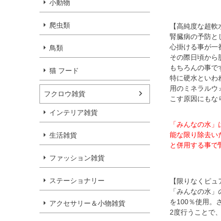
小動物
爬虫類
【高純度な超軟
腎臓病の予防と
心掛ける事が一
鳥類
その際日頃から
もちろんの事で
猫 フード
特に硬水といわ
用のミネラルウ
フクロウ雑貨
こす原因にもな
インテリア雑貨
「みんなの水」
能な限り除去い
生活雑貨
と併用する事で
ファッション雑貨
ステーショナリー
【限りなくピュ
「みんなの水」
を100％使用。
アクセサリー＆小物雑貨
2度行うことで