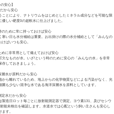
つの安心】
水だから安心
うことにより、ナトリウムをはじめとしたミネラル成分などを可能な限
に優しい硬度0の超軟水に仕上げました。
維持のために常に持っておけば安心
く寒い日も水分補給は重要。お出掛けの際の水分補給として「みんなの
おけばいつも安心。
のために非常用として備えておけば安心
可欠なものが水。いざ!という時のために安心の「みんなの水」を非常
保存しておきましょう。
洋深層水が原料だから安心
地から離れているため、地上からの化学物質などによる汚染がなく、光
細菌も少ない清浄な水である海洋深層水を原料としています。
測定水だから安心
は製造日ロット毎ごとに放射能測定器で測定。ヨウ素131、及びセシウ
7の放射能未検出を確認します。水道水では心配という飼い主さんも安心し
けます。