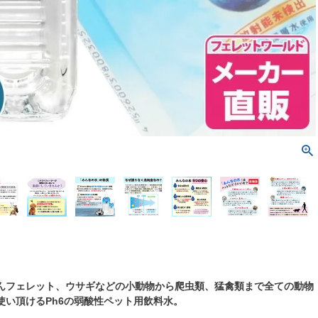
んフェレット、ウサギなどの小動物から爬虫類、猛禽類まで全ての動物
使い頂けるPh6の弱酸性ペット用飲料水。