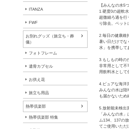
【みんなの水5
ITANZA
1.硬度0の超軟
超微細ろ過を行
FWF
り除去。ペット
2.毎日の健康
お別れグッズ（旅立ち・葬
暑い日だけでな
儀）
水」を携帯して
フォトフレーム
3.もしもの時
非常用として不
遺骨カプセル
用飲料水として
お供え花
4.ピュアな海
みんなの水は陸
旅立ち用品
も届かないため
熱帯倶楽部
5.放射能未検出
「みんなの水」
熱帯倶楽部 特集
ム134、13
てご使用いただ