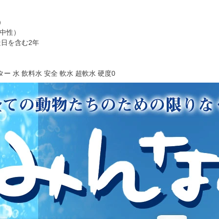
）
～中性）
造日を含む2年
 水 飲料水 安全 軟水 超軟水 硬度0