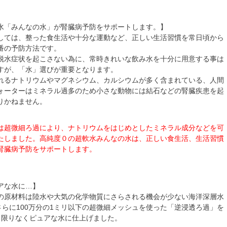
水「みんなの水」が腎臓病予防をサポートします。】
しては、整った食生活や十分な運動など、正しい生活習慣を常日頃から
番の予防方法です。
脱水症状を起こさない為に、常時きれいな飲み水を十分に用意する事は
すが、「水」選びが重要となります。
れるナトリウムやマグネシウム、カルシウムが多く含まれている、人間
ォーターはミネラル過多のため小さな動物には結石などの腎臓疾患を起
りかねません。
は超微細ろ過により、ナトリウムをはじめとしたミネラル成分などを可
たしました。高純度０の超軟水みんなの水は、正しい食生活、生活習慣
腎臓病予防をサポートします。
アな水に…】
の原材料は陸水や大気の化学物質にさらされる機会が少ない海洋深層水
さらに100万分の1ミリ以下の超微細メッシュを使った「逆浸透ろ過」を
、限りなくピュアな水に仕上げました。