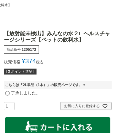
飲料水】
【放射能未検出】みんなの水２L ヘルスチャ
ージシリーズ【ペットの飲料水】
商品番号
1205172
¥
374
販売価格
税込
[
3
ポイント進呈 ]
こちらは「2L単品（1本）」の販売ページです。
(
了承しました。
必
須
お気に入りに登録する
)