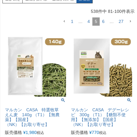
538
件中
81
-
100
件表示
1
…
4
5
6
…
27
マルカン CASA 特選牧草
マルカン CASA デグーレシ
えん麦 140g （T1）【無農
ピ 300g （T1）【糖類不使
薬】【国産】
用】【無添加】【国産】
（NK）【お取り寄せ】
（NK）【お取り寄せ】
販売価格
¥
1,980
販売価格
¥
770
税込
税込