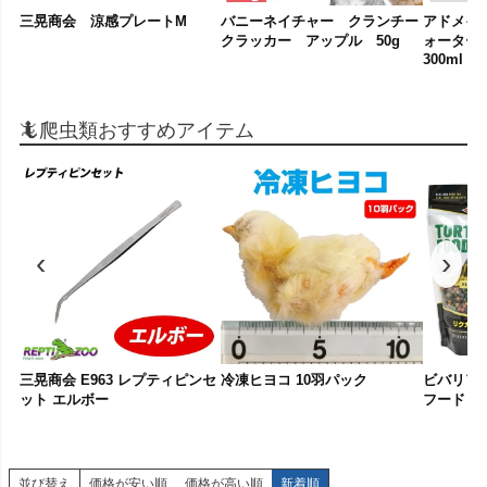
三晃商会 涼感プレートM
バニーネイチャー クランチー
アドメイ
クラッカー アップル 50g
ォーター
300ml
🦎爬虫類おすすめアイテム
‹
›
三晃商会 E963 レプティピンセ
冷凍ヒヨコ 10羽パック
ビバリア 
ット エルボー
フード 34
並び替え
価格が安い順
価格が高い順
新着順