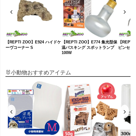
‹
›
【REPTI ZOO】E924 ハイドケ
【REPTI ZOO】E774 集光型保
【REPTI
ーヴコーナー S
温バスキング スポットランプ
ピンセッ
100W
🐰小動物おすすめアイテム
‹
›