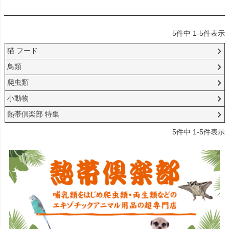
5
件中
1
-
5
件表示
猫 フード
鳥類
爬虫類
小動物
熱帯倶楽部 特集
5
件中
1
-
5
件表示