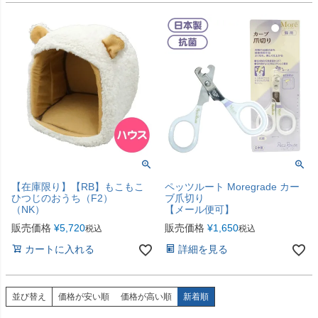
【在庫限り】【RB】もこもこ
ペッツルート Moregrade カー
ひつじのおうち（F2）
ブ爪切り
（NK）
【メール便可】
販売価格
¥
5,720
販売価格
¥
1,650
税込
税込
カートに入れる
詳細を見る
並び替え
価格が安い順
価格が高い順
新着順