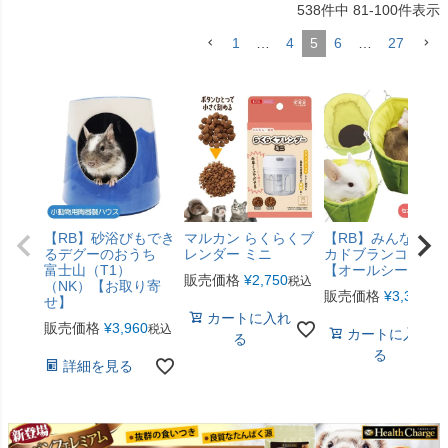
538
件中
81
-
100
件表示
1
…
4
5
6
…
27
【RB】砂浴びもでき
マルカン らくらくブ
【RB】みんなのア
るデグーのおうち
レンダー ミニ
カドブランコ（F2
富士山（T1）
【オールシーズン
販売価格
¥
2,750
税込
（NK）【お取り寄
販売価格
¥
3,300
税
せ】
カートに入れ
販売価格
¥
3,960
税込
カートに入れ
る
る
詳細を見る