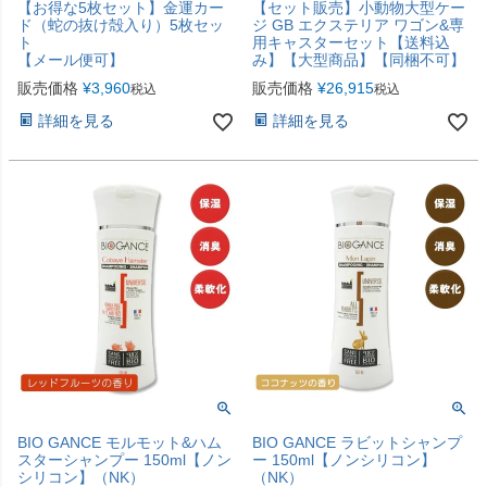
【お得な5枚セット】金運カー
【セット販売】小動物大型ケー
ド（蛇の抜け殻入り）5枚セッ
ジ GB エクステリア ワゴン&専
ト
用キャスターセット【送料込
【メール便可】
み】【大型商品】【同梱不可】
販売価格
¥
3,960
販売価格
¥
26,915
税込
税込
詳細を見る
詳細を見る
BIO GANCE モルモット&ハム
BIO GANCE ラビットシャンプ
スターシャンプー 150ml【ノン
ー 150ml【ノンシリコン】
シリコン】（NK）
（NK）