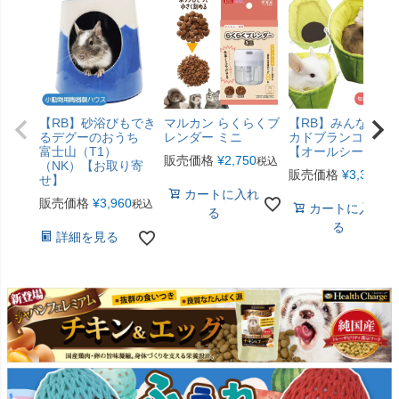
【RB】砂浴びもでき
マルカン らくらくブ
【RB】みんなのア
るデグーのおうち
レンダー ミニ
カドブランコ（F2
富士山（T1）
【オールシーズン
販売価格
¥
2,750
税込
（NK）【お取り寄
販売価格
¥
3,300
税
せ】
カートに入れ
販売価格
¥
3,960
税込
カートに入れ
る
る
詳細を見る