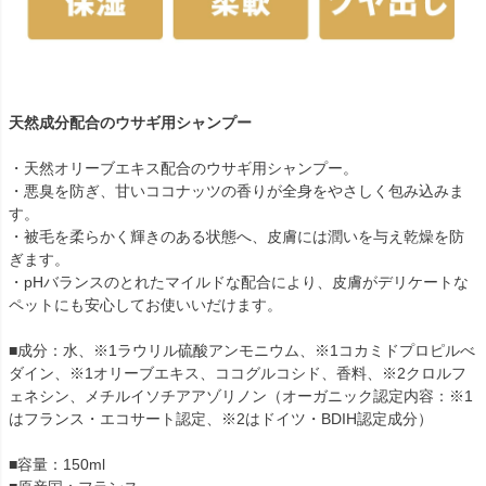
天然成分配合のウサギ用シャンプー
・天然オリーブエキス配合のウサギ用シャンプー。
・悪臭を防ぎ、甘いココナッツの香りが全身をやさしく包み込みま
す。
・被毛を柔らかく輝きのある状態へ、皮膚には潤いを与え乾燥を防
ぎます。
・pHバランスのとれたマイルドな配合により、皮膚がデリケートな
ペットにも安心してお使いいだけます。
■成分：水、※1ラウリル硫酸アンモニウム、※1コカミドプロピルべ
ダイン、※1オリーブエキス、ココグルコシド、香料、※2クロルフ
ェネシン、メチルイソチアアゾリノン（オーガニック認定内容：※1
はフランス・エコサート認定、※2はドイツ・BDIH認定成分）
■容量：150ml