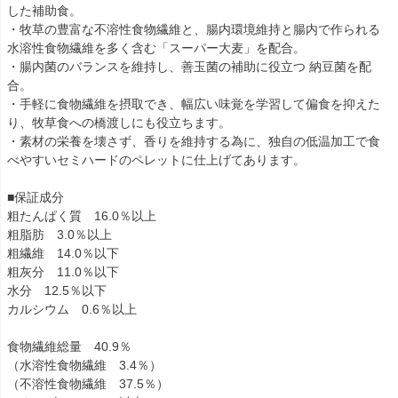
した補助食。
・牧草の豊富な不溶性食物繊維と、腸内環境維持と腸内で作られる
水溶性食物繊維を多く含む「スーパー大麦」を配合。
・腸内菌のバランスを維持し、善玉菌の補助に役立つ 納豆菌を配
合。
・手軽に食物繊維を摂取でき、幅広い味覚を学習して偏食を抑えた
り、牧草食への橋渡しにも役立ちます。
・素材の栄養を壊さず、香りを維持する為に、独自の低温加工で食
べやすいセミハードのペレットに仕上げてあります。
■保証成分
粗たんぱく質 16.0％以上
粗脂肪 3.0％以上
粗繊維 14.0％以下
粗灰分 11.0％以下
水分 12.5％以下
カルシウム 0.6％以上
食物繊維総量 40.9％
（水溶性食物繊維 3.4％）
（不溶性食物繊維 37.5％）