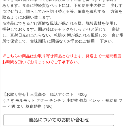
あります。食事に神経質なペットには、予め使用中の物に 少しず
つ混ぜ与え、慣らしてから切り替える等、偏食を緩和する 方策を
取るようにお願い致します。
※本品はできるだけ新鮮な風味が保たれる様、脱酸素材を使用し
梱包しております。開封後はチャックをしっ かりと閉じて 密封
し、直射日光の当たらない、乾燥状 態が保たれる風通しの 良い場
所で保管して、賞味期限 に関係なくお早めにご使用 下さい。
※こちらの商品はお取り寄せ商品となります。発送まで一週間程度
お時間を頂いておりますのでご了承下さい。
【お取り寄せ】三晃商会 腸活アシスト 400g
うさぎ モルモット デグー チンチラ 小動物 牧草 ペレット 補助食 フ
ード 餌 エサ 草食動物（NK）