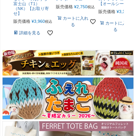
富士山（T1）
【オールシーズン
販売価格
¥
2,750
税込
（NK）【お取り寄
販売価格
¥
3,300
税
せ】
カートに入れ
販売価格
¥
3,960
税込
カートに入れ
る
る
詳細を見る