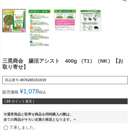
三晃商会 腸活アシスト 400g （T1）（NK）【お
取り寄せ】
商品番号
4976285151019
¥
1,078
販売価格
税込
[
10
ポイント進呈 ]
※通常商品と取寄せ商品を同時購入の際は、
全ての商品がそろい次第の発送となります。
(
了承しました。