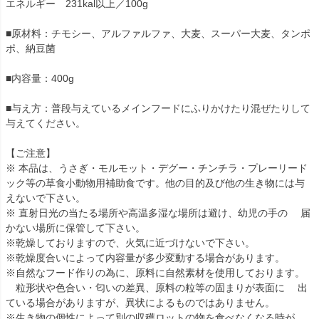
エネルギー 231kal以上／100g
■原材料：チモシー、アルファルファ、大麦、スーパー大麦、タンポ
ポ、納豆菌
■内容量：400g
■与え方：普段与えているメインフードにふりかけたり混ぜたりして
与えてください。
【ご注意】
※ 本品は、うさぎ・モルモット・デグー・チンチラ・プレーリード
ック等の草食小動物用補助食です。他の目的及び他の生き物には与
えないで下さい。
※ 直射日光の当たる場所や高温多湿な場所は避け、幼児の手の 届
かない場所に保管して下さい。
※乾燥しておりますので、火気に近づけないで下さい。
※乾燥度合いによって内容量が多少変動する場合があります。
※自然なフード作りの為に、原料に自然素材を使用しております。
粒形状や色合い・匂いの差異、原料の粒等の固まりが表面に 出
ている場合がありますが、異状によるものではありません。
※生き物の個性によって別の収穫ロットの物を食べなくなる時が