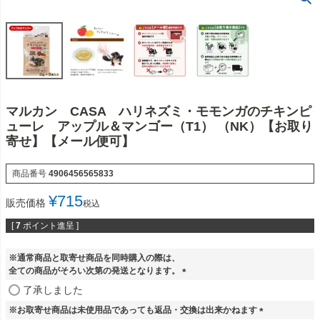
マルカン CASA ハリネズミ・モモンガのチキンピ
ューレ アップル＆マンゴー（T1） （NK）【お取り
寄せ】【メール便可】
商品番号
4906456565833
¥
715
販売価格
税込
[
7
ポイント進呈 ]
※通常商品と取寄せ商品を同時購入の際は、
全ての商品がそろい次第の発送となります。
(
了承しました
必
※お取寄せ商品は未使用品であっても返品・交換は出来かねます
須