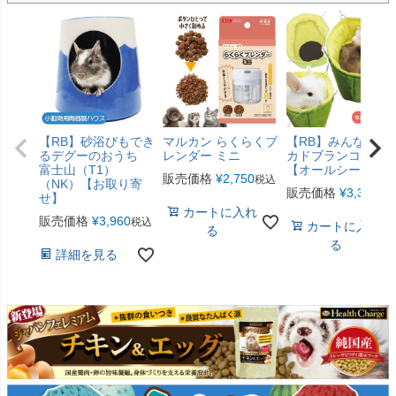
【RB】砂浴びもでき
マルカン らくらくブ
【RB】みんなのア
るデグーのおうち
レンダー ミニ
カドブランコ（F2
富士山（T1）
【オールシーズン
販売価格
¥
2,750
税込
（NK）【お取り寄
販売価格
¥
3,300
税
せ】
カートに入れ
販売価格
¥
3,960
税込
カートに入れ
る
る
詳細を見る