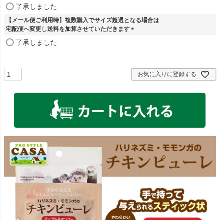
)
(
了承しました
必
【メール便ご利用時】複数購入でサイズ超過となる場合は
須
宅配便へ変更し送料を加算させていただきます
)
(
了承しました
必
須
)
お気に入りに登録する