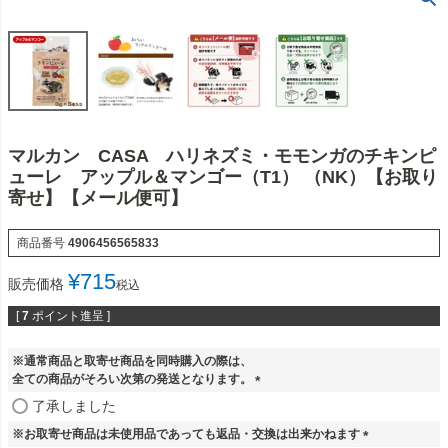
マルカン CASA ハリネズミ・モモンガのチキンピ
ューレ アップル＆マンゴー（T1） （NK）【お取り
寄せ】【メール便可】
商品番号
4906456565833
¥
715
販売価格
税込
[
7
ポイント進呈 ]
※通常商品と取寄せ商品を同時購入の際は、
全ての商品がそろい次第の発送となります。
(
了承しました
必
※お取寄せ商品は未使用品であっても返品・交換は出来かねます
須