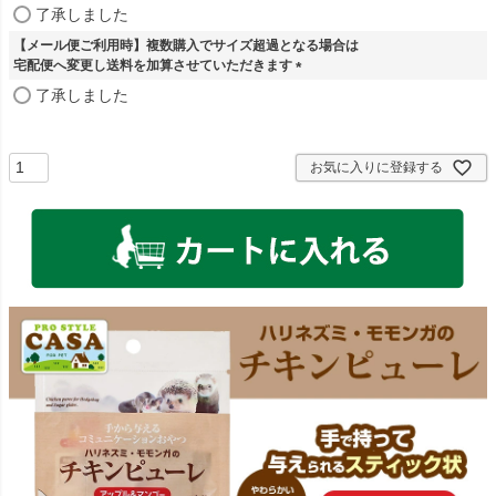
)
(
了承しました
必
【メール便ご利用時】複数購入でサイズ超過となる場合は
須
宅配便へ変更し送料を加算させていただきます
)
(
了承しました
必
須
)
お気に入りに登録する