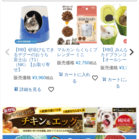
【RB】砂浴びもでき
マルカン らくらくブ
【RB】みんなのア
るデグーのおうち
レンダー ミニ
カドブランコ（F2
富士山（T1）
【オールシーズン
販売価格
¥
2,750
税込
（NK）【お取り寄
販売価格
¥
3,300
税
せ】
カートに入れ
販売価格
¥
3,960
税込
カートに入れ
る
る
詳細を見る