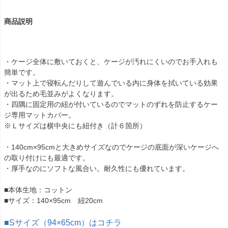
商品説明
・ケージ全体に敷いておくと、ケージが汚れにくいのでお手入れも
簡単です。
・マット上で寝転んだりして遊んでいる内に身体を拭いている効果
が出るため毛並みがよくなります。
・四隅に固定用の紐が付いているのでマットのずれを防止するケー
ジ専用マットカバー。
※Ｌサイズは横中央にも紐付き（計６箇所）
・140cm×95cmと大きめサイズなのでケージの底面が深いケージへ
の取り付けにも最適です。
・厚手なのにソフトな風合い。耐久性にも優れています。
■本体生地：コットン
■サイズ：140×95cm 紐20cm
■Sサイズ（94×65cm）はコチラ