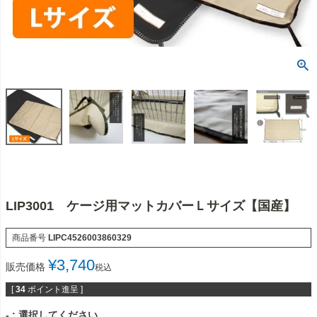
LIP3001 ケージ用マットカバーＬサイズ【国産】
商品番号
LIPC4526003860329
¥
3,740
販売価格
税込
[
34
ポイント進呈 ]
-
選択してください