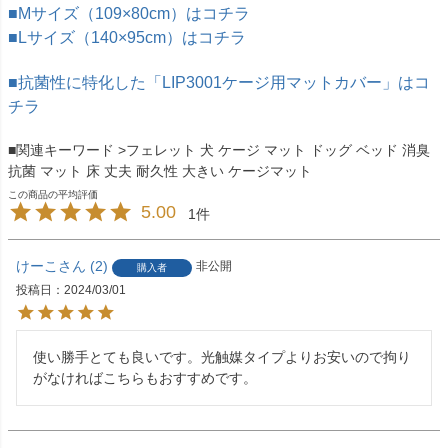
■Mサイズ（109×80cm）はコチラ
■Lサイズ（140×95cm）はコチラ
■抗菌性に特化した「LIP3001ケージ用マットカバー」はコ
チラ
■関連キーワード >フェレット 犬 ケージ マット ドッグ ベッド 消臭
抗菌 マット 床 丈夫 耐久性 大きい ケージマット
5.00
1
けーこ
2
非公開
購入者
投稿日
2024/03/01
使い勝手とても良いです。光触媒タイプよりお安いので拘り
がなければこちらもおすすめです。