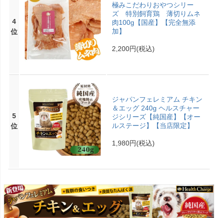
極みこだわりおやつシリー
ズ 特別飼育鶏 薄切りムネ
4
肉100g【国産】【完全無添
加】
位
2,200円
(税込)
ジャパンフェレミアム チキン
＆エッグ 240g ヘルスチャー
5
ジシリーズ【純国産】【オー
ルステージ】【当店限定】
位
1,980円
(税込)