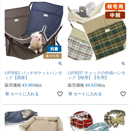
LIP3062 パッチポケットハンモ
LIP3037 チェックの中綿ハンモ
ック【国産】
ック【秋用】【冬用】
販売価格
¥
3,960
販売価格
¥
4,620
税込
税込
カートに入れる
カートに入れる