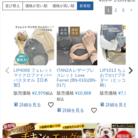
並び替え
価格が安い順
価格が高い順
新着順
1
2
3
LIP4008 フェレット
ITANZA レザーブレ
LIP1013 ちょこっ
マイクロファイバー
スレット Love
おでかけプチショ
バスタオル【日本
Ferret (BN-016)(BN-
ダー（ヒッコリー
製】
017)
柄）
販売価格
¥
2,970
販売価格
¥
10,868
販売価格
¥
7,920
税込
税
税込
詳細を見る
詳細を見る
詳細を見る