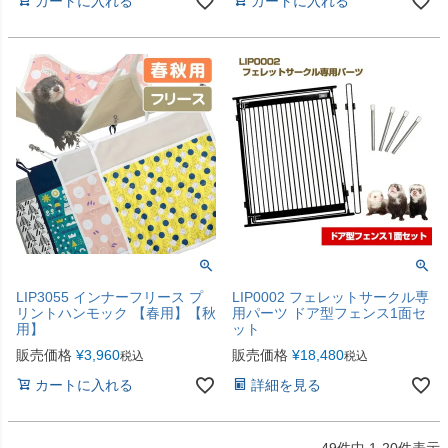
カートに入れる
カートに入れる
LIP3055 インナーフリース プ
LIP0002 フェレットサークル専
リントハンモック 【春用】【秋
用パーツ ドア型フェンス1面セ
用】
ット
販売価格
¥
3,960
販売価格
¥
18,480
税込
税込
カートに入れる
詳細を見る
49
件中
1
-
20
件表示