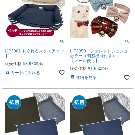
LIP3061 もぐれるスクエアベッ
LIP3050 フェレットシュシュ
ド
カラー（調整機能付き）
【メール便可】
販売価格
¥
3,960
税込
販売価格
¥
1,650
税込
カートに入れる
詳細を見る