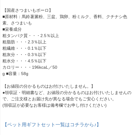
【国産さつまいもボーロ】
■原材料：馬鈴薯澱粉、三盆、鶏卵、粉ミルク、香料、クチナシ色
素、さつまいも
■栄養成分
粗タンパク質・・・2.5％以上
粗脂肪・・・2.3％以上
粗繊維・・・0.1％以下
粗灰分・・・0.3％以下
粗水分・・・4.5％以下
カロリー・・・196kcaL／50
g ■容量：58g
【お値段の分かるものはお付けいたしません。】
●領収証・明細書など、お値段の分かるものはお付けいたしませんの
で、ご注文様とお届け先が異なる場合でもご安心ください。
(領収証が必要なお客様は備考欄でお申し付けください)
【ペット用ギフトセット一覧はコチラから♪】