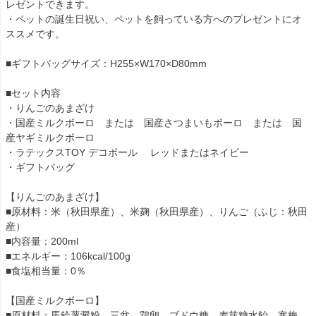
レゼントできます。
・ペットの誕生日祝い、ペットを飼っている方へのプレゼントにオ
ススメです。
■ギフトバッグサイズ：H255×W170×D80mm
■セット内容
・りんごのあまざけ
・国産ミルクボーロ または 国産さつまいもボーロ または 国
産ヤギミルクボーロ
・ラテックスTOY デコボール レッドまたはネイビー
・ギフトバッグ
【りんごのあまざけ】
■原材料：米（秋田県産）、米麹（秋田県産）、りんご（ふじ：秋田
産）
■内容量：200ml
■エネルギー：106kcal/100g
■食塩相当量：0％
【国産ミルクボーロ】
■原材料：馬鈴薯澱粉、三盆、鶏卵、ブドウ糖、麦芽糖水飴、寒梅