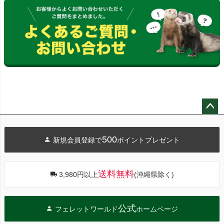
ペー
ジト
500
新規会員登録で
ポイントプレゼント
ップ
へ
送料無料
3,980円以上
(沖縄県除く)
公式
フェレットワールド
ホームページ