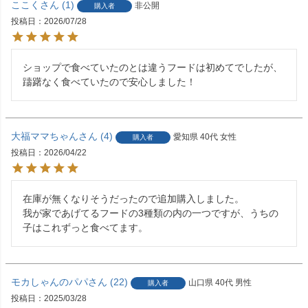
ここく
1
非公開
購入者
投稿日
2026/07/28
ショップで食べていたのとは違うフードは初めてでしたが、
躊躇なく食べていたので安心しました！
大福ママちゃん
4
愛知県
40代
女性
購入者
投稿日
2026/04/22
在庫が無くなりそうだったので追加購入しました。

我が家であげてるフードの3種類の内の一つですが、うちの
子はこれずっと食べてます。
モカしゃんのパパ
22
山口県
40代
男性
購入者
投稿日
2025/03/28