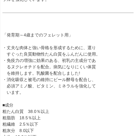
「発育期～4歳までのフェレット用」
・丈夫な肉体と強い骨格を形成するために、選り
すぐった良質動物性たん白質をふんだんに使用。
・免疫力の増強に効果のある、初乳の主成分であ
るヌクレオチドを配合。病気になりにくい体質
を維持します。乳酸菌を配合しました!
・消化吸収と被毛の維持にビール酵母を配合し、
必須アミノ酸、ビタミン、ミネラルを強化して
います。
■成分
粗たん白質 38.0％以上
粗脂肪 18.5％以上
粗繊維 2.5％以下
粗灰分 8.0以下