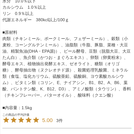
水分 10.0％以下
カルシウム 1.0％以上
リン 0.9％以上
代謝エネルギー 380kcl以上/100ｇ
■原材料
肉類（チキンミール、ポークミール、フェザーミール）、穀類（小
麦粉、コーングルテンミール）、油脂類（牛脂、豚脂、菜種・大豆
油、精製魚油(DHA・EPA源)）、ビール酵母、豆類（脱脂大豆、大豆
たん白）、魚介類（かつお・まぐろエキス）、卵類（卵黄粉末）、
酵母エキス、植物抽出発酵エキス、ゼオライト、糖類（オリゴ
糖）、酵母抽出物（ヌクレオチド源）、殺菌処理乳酸菌、ミネラル
類（食塩、塩化カリウム、硫酸亜鉛、硫酸銅、ヨウ素酸カルシウ
ム）、ビタミン類（コリン、E、ナイアシン、B1、B2、A、B6、葉
酸、パントテン酸、K、B12、D3）、アミノ酸類（タウリン）、香料
（チキンフレーバー、バターオイル）、酸味料（クエン酸）
■内容量：1.5kg
5.00
3