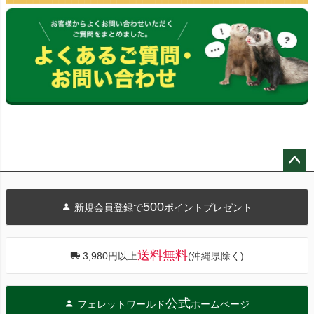
ペー
ジト
500
新規会員登録で
ポイントプレゼント
ップ
へ
送料無料
3,980円以上
(沖縄県除く)
公式
フェレットワールド
ホームページ