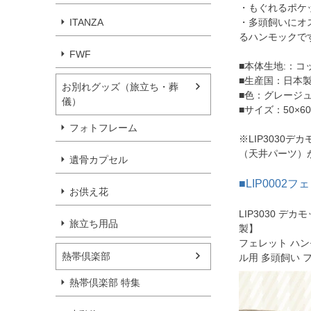
・もぐれるポケ
ITANZA
・多頭飼いにオ
るハンモックで
FWF
■本体生地:：コ
■生産国：日本
お別れグッズ（旅立ち・葬
■色：グレージ
儀）
■サイズ：50×6
フォトフレーム
※LIP3030
（天井パーツ）
遺骨カプセル
■LIP000
お供え花
LIP3030 
旅立ち用品
製】
フェレット ハン
熱帯倶楽部
ル用 多頭飼い 
熱帯倶楽部 特集