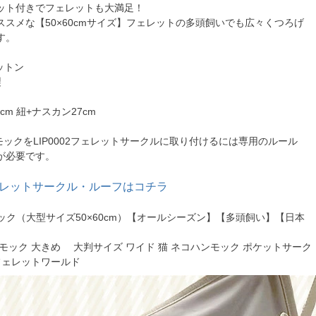
ット付きでフェレットも大満足！
ススメな【50×60cmサイズ】フェレットの多頭飼いでも広々くつろげ
す。
ットン
製
ュ
0cm 紐+ナスカン27cm
デカモックをLIP0002フェレットサークルに取り付けるには専用のルール
が必要です。
2フェレットサークル・ルーフはコチラ
デカモック（大型サイズ50×60cm）【オールシーズン】【多頭飼い】【日本
モック 大きめ 大判サイズ ワイド 猫 ネコハンモック ポケットサーク
フェレットワールド