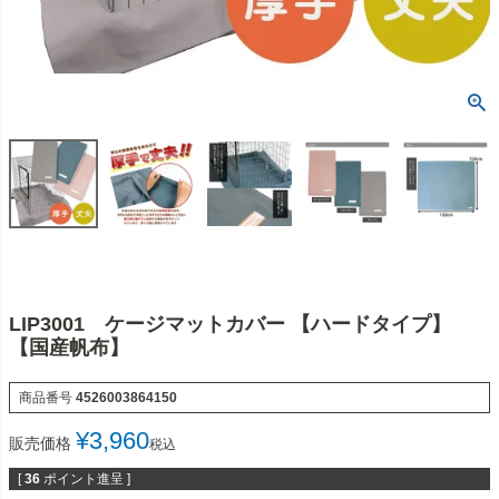
LIP3001 ケージマットカバー 【ハードタイプ】
【国産帆布】
商品番号
4526003864150
¥
3,960
販売価格
税込
[
36
ポイント進呈 ]