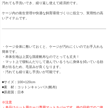
汚れても手洗いでき、繰り返し使えて経済的です。
ケージ内の衛生管理や快適な飼育環境づくりに役立つ、実用性の高
いアイテムです。
・ケージ全体に敷いておくと、ケージが汚れにくいのでお手入れも
簡単です。
・本体生地は上質な国産帆布なのでとっても丈夫！
・マット上で寝転んだりして遊んでいるうちに身体を拭いている効
果が出るため、毛並みが良くなります。
・汚れても繰り返し手洗いが可能です。
■サイズ：100×120cm
■素 材：コットンキャンバス(帆布)
■原産国：日本
※注意
・本品はペット用ケージ専用マットカバーです。他の目的でのご使