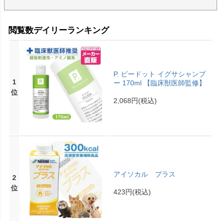
閲覧数デイリーランキング
P. ピードット イグサシャンプ
1
ー 170ml 【臨床獣医師監修】
位
2,068円
(税込)
アイソカル プラス
2
位
423円
(税込)