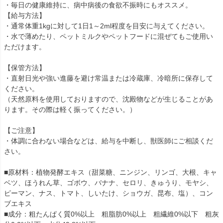
・毎日の健康維持に、病中病後の食欲不振時にもオススメ。
【給与方法】
・通常体重1kgに対して1日1～2ml程度を目安に与えてください。
・水で薄めたり、ペットミルクやペットフードに混ぜてもご使用い
ただけます。
【保管方法】
・直射日光や強い進藤を避け常温または冷蔵庫、冷暗所に保存して
ください。
（天然原料を使用しておりますので、沈殿物などが生じることがあ
ります。その際は軽く振ってください。）
【ご注意】
・体調に合わない場合などは、給与を中断し、獣医師にご相談くだ
さい。
■原材料：植物発酵エキス（甜菜糖、ニンジン、リンゴ、大根、キャ
ベツ、ほうれん草、ゴボウ、バナナ、セロリ、きゅうり、モヤシ、
ピーマン、ナス、トマト、しいたけ、ショウガ、昆布、塩）、コン
ブエキス
■成分：粗たんぱく質0%以上 粗脂肪0%以上 粗繊維0%以下 粗灰