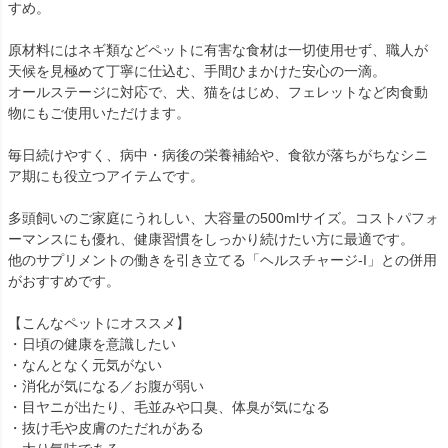
すめ。
原材料にはネギ類などペットに有害な食材は一切使用せず、職人が
天候を見極めて丁寧に仕込む、手間ひまかけた安心の一滴。
オールステージに対応で、犬、猫をはじめ、フェレットなど肉食動
物にもご使用いただけます。
毎日続けやすく、病中・病後の栄養補給や、食欲が落ちがちなシニ
ア期にも役立つアイテムです。
多頭飼いのご家庭にうれしい、大容量の500mlサイズ。コストパフォ
ーマンスにも優れ、健康習慣をしっかり続けたい方に最適です。
他のサプリメントの働きを引き立てる「ヘルスチャージ-I」との併用
がおすすめです。
【こんなペットにオススメ】
・日頃の健康を意識したい
・なんとなく元気がない
・消化が気になる／お腹が弱い
・目ヤニが出たり、毛並みや口臭、体臭が気になる
・抜け毛や皮膚のただれがある