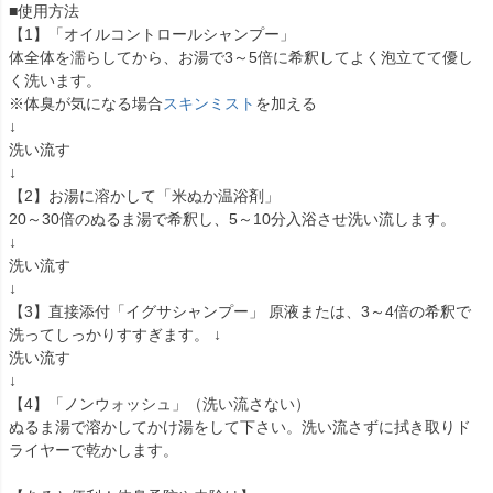
■使用方法
【1】「オイルコントロールシャンプー」
体全体を濡らしてから、お湯で3～5倍に希釈してよく泡立てて優し
く洗います。
※体臭が気になる場合
スキンミスト
を加える
↓
洗い流す
↓
【2】お湯に溶かして「米ぬか温浴剤」
20～30倍のぬるま湯で希釈し、5～10分入浴させ洗い流します。
↓
洗い流す
↓
【3】直接添付「イグサシャンプー」 原液または、3～4倍の希釈で
洗ってしっかりすすぎます。 ↓
洗い流す
↓
【4】「ノンウォッシュ」（洗い流さない）
ぬるま湯で溶かしてかけ湯をして下さい。洗い流さずに拭き取りド
ライヤーで乾かします。