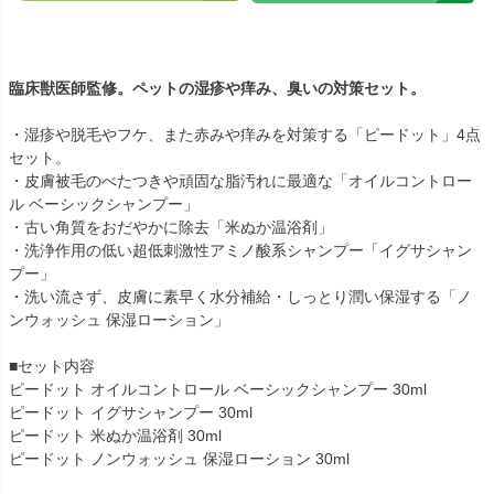
臨床獣医師監修。ペットの湿疹や痒み、臭いの対策セット。
・湿疹や脱毛やフケ、また赤みや痒みを対策する「ピードット」4点
セット。
・皮膚被毛のべたつきや頑固な脂汚れに最適な「オイルコントロー
ル ベーシックシャンプー」
・古い角質をおだやかに除去「米ぬか温浴剤」
・洗浄作用の低い超低刺激性アミノ酸系シャンプー「イグサシャン
プー」
・洗い流さず、皮膚に素早く水分補給・しっとり潤い保湿する「ノ
ンウォッシュ 保湿ローション」
■セット内容
ピードット オイルコントロール ベーシックシャンプー 30ml
ピードット イグサシャンプー 30ml
ピードット 米ぬか温浴剤 30ml
ピードット ノンウォッシュ 保湿ローション 30ml