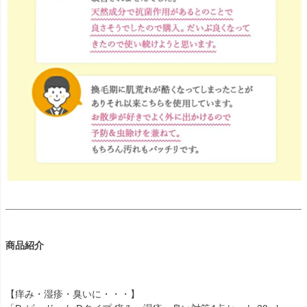
商品紹介
【痒み・湿疹・臭いに・・・】