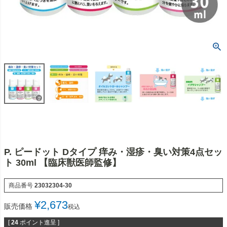
P. ピードット Dタイプ 痒み・湿疹・臭い対策4点セッ
ト 30ml 【臨床獣医師監修】
商品番号
23032304-30
¥
2,673
販売価格
税込
[
24
ポイント進呈 ]