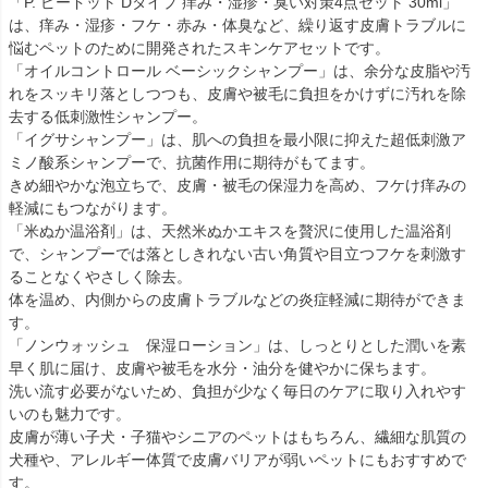
「P. ピードット Dタイプ 痒み・湿疹・臭い対策4点セット 30ml」
は、痒み・湿疹・フケ・赤み・体臭など、繰り返す皮膚トラブルに
悩むペットのために開発されたスキンケアセットです。
「オイルコントロール ベーシックシャンプー」は、余分な皮脂や汚
れをスッキリ落としつつも、皮膚や被毛に負担をかけずに汚れを除
去する低刺激性シャンプー。
「イグサシャンプー」は、肌への負担を最小限に抑えた超低刺激ア
ミノ酸系シャンプーで、抗菌作用に期待がもてます。
きめ細やかな泡立ちで、皮膚・被毛の保湿力を高め、フケけ痒みの
軽減にもつながります。
「米ぬか温浴剤」は、天然米ぬかエキスを贅沢に使用した温浴剤
で、シャンプーでは落としきれない古い角質や目立つフケを刺激す
ることなくやさしく除去。
体を温め、内側からの皮膚トラブルなどの炎症軽減に期待ができま
す。
「ノンウォッシュ 保湿ローション」は、しっとりとした潤いを素
早く肌に届け、皮膚や被毛を水分・油分を健やかに保ちます。
洗い流す必要がないため、負担が少なく毎日のケアに取り入れやす
いのも魅力です。
皮膚が薄い子犬・子猫やシニアのペットはもちろん、繊細な肌質の
犬種や、アレルギー体質で皮膚バリアが弱いペットにもおすすめで
す。