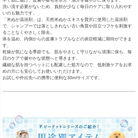
早く肌に届け、皮膚や被毛を水分・油分を健やかに保ちます。
洗い流す必要がないため、負担が少なく毎日のケアに取り入れやす
いのも魅力です。
「米ぬか温浴剤」は、天然米ぬかエキスを贅沢に使用した温浴剤
で、シャンプーでは落としきれない古い角質や目立つフケを刺激す
ることなくやさしく除去。
体を温め、内側からの皮膚トラブルなどの炎症軽減に期待ができま
す。
乾燥が気になる季節でも、肌をやさしく守りながら清潔に保ち、毎
日のケアで健やかな状態へと導きます。
繊細な肌を持つペットにも配慮した処方なので、低刺激ケアをお求
めの方にも安心してお使いいただけます。
お試しや外出先への携帯に便利な30mlサイズです。