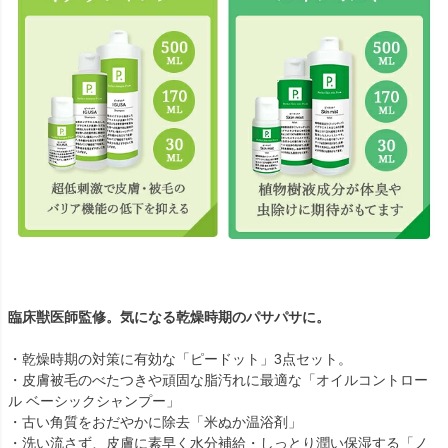
臨床獣医師監修。気になる乾燥時期のパサパサに。
・乾燥時期の対策に有効な「ピードット」3点セット。
・皮膚被毛のべたつきや頑固な脂汚れに最適な「オイルコントロー
ル ベーシックシャンプー」
・古い角質をおだやかに除去「米ぬか温浴剤」
・洗い流さず、皮膚に素早く水分補給・しっとり潤い保湿する「ノ