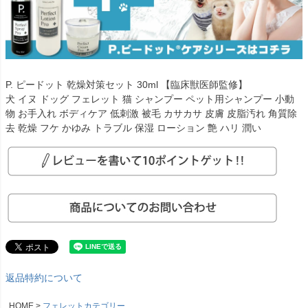
P. ピードット 乾燥対策セット 30ml 【臨床獣医師監修】
犬 イヌ ドッグ フェレット 猫 シャンプー ペット用シャンプー 小動
物 お手入れ ボディケア 低刺激 被毛 カサカサ 皮膚 皮脂汚れ 角質除
去 乾燥 フケ かゆみ トラブル 保湿 ローション 艶 ハリ 潤い
返品特約について
HOME
フェレットカテゴリー