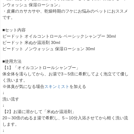
ンウォッシュ 保湿ローション」
・皮膚のカサカサや、乾燥時期のフケにお悩みのペットにおススメ
です。
■セット内容
ピードット オイルコントロール ベーシックシャンプー 30ml
ピードット 米ぬか温浴剤 30ml
ピードット ノンウォッシュ 保湿ローション 30ml
■使用方法
【1】「オイルコントロールシャンプー」
体全体を濡らしてから、お湯で3～5倍に希釈してよく泡立てて優し
く洗います。
※体臭が気になる場合
スキンミスト
を加える
↓
洗い流す
↓
【2】お湯に溶かして「米ぬか温浴剤」
20～30倍のぬるま湯で希釈し、5～10分入浴させてから軽く洗い流
します。
↓