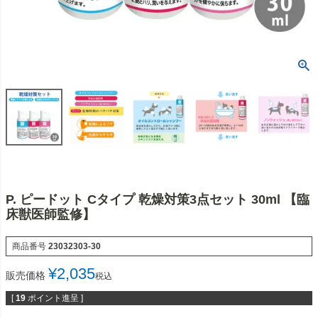
P. ピードット Cタイプ 乾燥対策3点セット 30ml 【臨
床獣医師監修】
商品番号
23032303-30
¥
2,035
販売価格
税込
[
19
ポイント進呈 ]