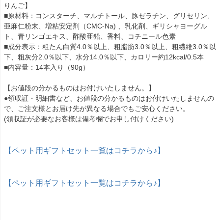
りんご】
■原材料：コンスターチ、マルチトール、豚ゼラチン、グリセリン、
亜麻仁粉末、増粘安定剤（CMC-Na) 、乳化剤、ギリシャヨーグル
ト、青リンゴエキス、酢酸亜鉛、香料、コチニール色素
■成分表示：粗たん白質4.0％以上、粗脂肪3.0％以上、粗繊維3.0％以
下、粗灰分2.0％以下、水分14.0％以下、カロリー約12kcal/0.5本
■内容量：14本入り（90g）
【お値段の分かるものはお付けいたしません。】
●領収証・明細書など、お値段の分かるものはお付けいたしませんの
で、ご注文様とお届け先が異なる場合でもご安心ください。
(領収証が必要なお客様は備考欄でお申し付けください)
【ペット用ギフトセット一覧はコチラから♪】
【ペット用ギフトセット一覧はコチラから♪】