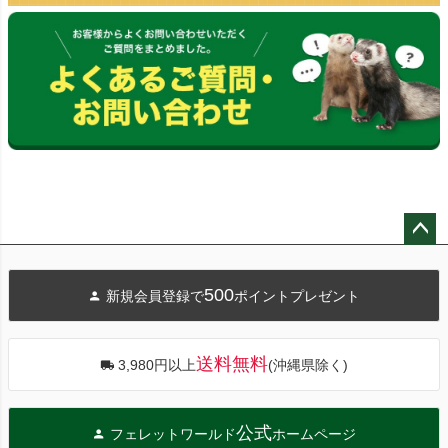
ペー
ジト
500
新規会員登録で
ポイントプレゼント
ップ
へ
送料無料
3,980円以上
(沖縄県除く)
公式
フェレットワールド
ホームページ