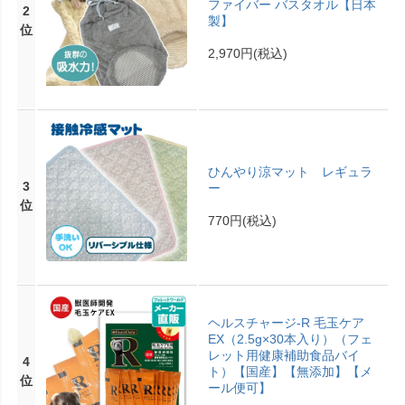
ファイバー バスタオル【日本
2
製】
位
2,970円
(税込)
ひんやり涼マット レギュラ
3
ー
位
770円
(税込)
ヘルスチャージ-R 毛玉ケア
EX（2.5g×30本入り）（フェ
レット用健康補助食品バイ
4
ト）【国産】【無添加】【メ
位
ール便可】