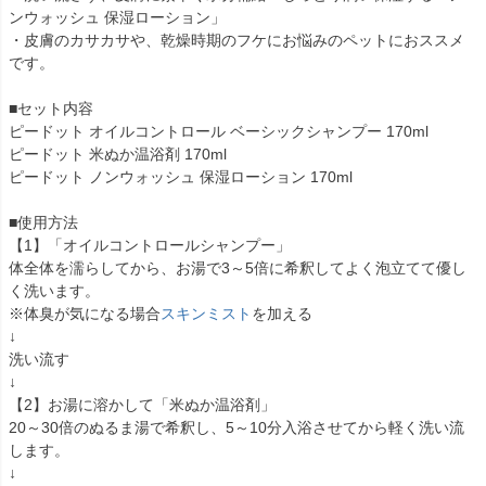
ンウォッシュ 保湿ローション」
・皮膚のカサカサや、乾燥時期のフケにお悩みのペットにおススメ
です。
■セット内容
ピードット オイルコントロール ベーシックシャンプー 170ml
ピードット 米ぬか温浴剤 170ml
ピードット ノンウォッシュ 保湿ローション 170ml
■使用方法
【1】「オイルコントロールシャンプー」
体全体を濡らしてから、お湯で3～5倍に希釈してよく泡立てて優し
く洗います。
※体臭が気になる場合
スキンミスト
を加える
↓
洗い流す
↓
【2】お湯に溶かして「米ぬか温浴剤」
20～30倍のぬるま湯で希釈し、5～10分入浴させてから軽く洗い流
します。
↓