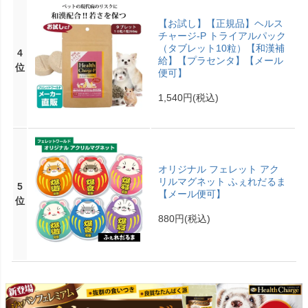
【お試し】【正規品】ヘルス
チャージ-P トライアルパック
（タブレット10粒）【和漢補
4
給】【プラセンタ】【メール
位
便可】
1,540円
(税込)
オリジナル フェレット アク
リルマグネット ふぇれだるま
5
【メール便可】
位
880円
(税込)