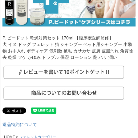
P. ピードット 乾燥対策セット 170ml 【臨床獣医師監修】
犬 イヌ ドッグ フェレット 猫 シャンプー ペット用シャンプー 小動
物 お手入れ ボディケア 低刺激 被毛 カサカサ 皮膚 皮脂汚れ 角質除
去 乾燥 フケ かゆみ トラブル 保湿 ローション 艶 ハリ 潤い
返品特約について
HOME
フェレットカテゴリー