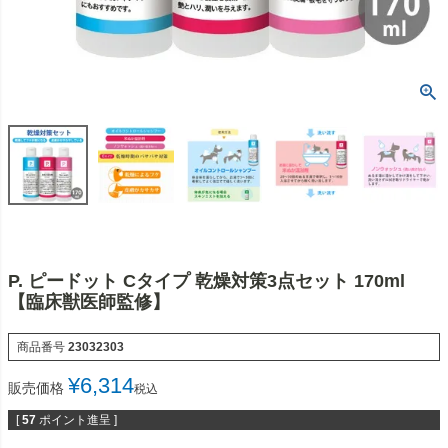
P. ピードット Cタイプ 乾燥対策3点セット 170ml
【臨床獣医師監修】
商品番号
23032303
¥
6,314
販売価格
税込
[
57
ポイント進呈 ]