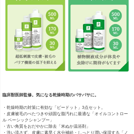
臨床獣医師監修。気になる乾燥時期のパサパサに。
・乾燥時期の対策に有効な「ピードット」3点セット。
・皮膚被毛のべたつきや頑固な脂汚れに最適な「オイルコントロー
ル ベーシックシャンプー」
・古い角質をおだやかに除去「米ぬか温浴剤」
・洗い流さず、皮膚に素早く水分補給・しっとり潤い保湿する「ノ