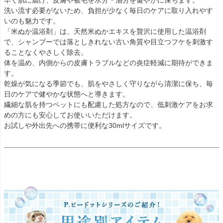
早く肌に届け、皮膚や被毛を水分・油分を健やかに保ちます。
洗い流す必要がないため、負担が少なく毎日のケアに取り入れやす
いのも魅力です。
「米ぬか温浴剤」は、天然米ぬかエキスを贅沢に使用した温浴剤
で、シャンプーでは落としきれない古い角質や目立つフケを刺激す
ることなくやさしく除去。
体を温め、内側からの皮膚トラブルなどの炎症軽減に期待ができま
す。
乾燥が気になる季節でも、肌をやさしく守りながら清潔に保ち、毎
日のケアで健やかな状態へと導きます。
繊細な肌を持つペットにも配慮した処方なので、低刺激ケアをお求
めの方にも安心してお使いいただけます。
お試しや外出先への携帯に便利な30mlサイズです。