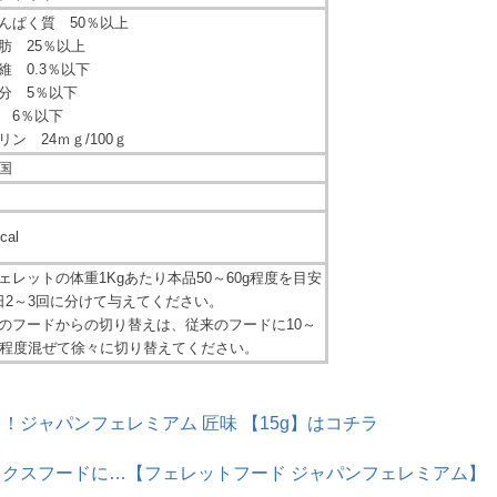
んぱく質 50％以上
肪 25％以上
維 0.3％以下
分 5％以下
 6％以下
リン 24ｍｇ/100ｇ
国
cal
ェレットの体重1Kgあたり本品50～60g程度を目安
日2～3回に分けて与えてください。
のフードからの切り替えは、従来のフードに10～
％程度混ぜて徐々に切り替えてください。
！ジャパンフェレミアム 匠味 【15g】はコチラ
ックスフードに…【フェレットフード ジャパンフェレミアム】