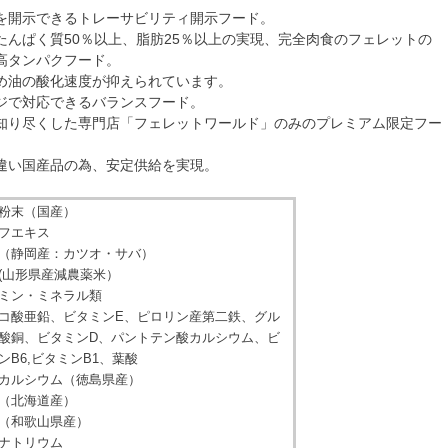
を開示できるトレーサビリティ開示フード。
たんぱく質50％以上、脂肪25％以上の実現、完全肉食のフェレットの
高タンパクフード。
め油の酸化速度が抑えられています。
ジで対応できるバランスフード。
知り尽くした専門店「フェレットワールド」のみのプレミアム限定フー
違い国産品の為、安定供給を実現。
粉末（国産）
フエキス
（静岡産：カツオ・サバ）
(山形県産減農薬米）
ミン・ミネラル類
コ酸亜鉛、ビタミンE、ピロリン産第二鉄、グル
酸銅、ビタミンD、パントテン酸カルシウム、ビ
ンB6,ビタミンB1、葉酸
カルシウム（徳島県産）
（北海道産）
（和歌山県産）
ナトリウム