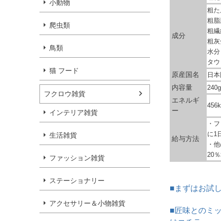
小動物
粗た
粗脂
爬虫類
粗繊
成分
粗灰
鳥類
水分
タウ
猫 フード
原産国名
日本
内容量
240g
フクロウ雑貨
エネルギ
456k
ー
インテリア雑貨
・フ
に1
生活雑貨
給与方法
・他
20
ファッション雑貨
ステーショナリー
■まずはお試し
アクセサリー＆小物雑貨
■匠味とのミ