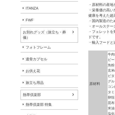
・原材料の産地
ITANZA
・栄養価の高い
健康を考えた超
FWF
・国内製造のた
・オールステー
・フェレットを
お別れグッズ（旅立ち・葬
ドです。
儀）
・輸入フードと
フォトフレーム
牛肉
遺骨カプセル
ビー
魚粉
玄米
お供え花
ビタ
グル
旅立ち用品
原材料
コン
タミ
熱帯倶楽部
卵殻
昆布
熱帯倶楽部 特集
米油
塩化