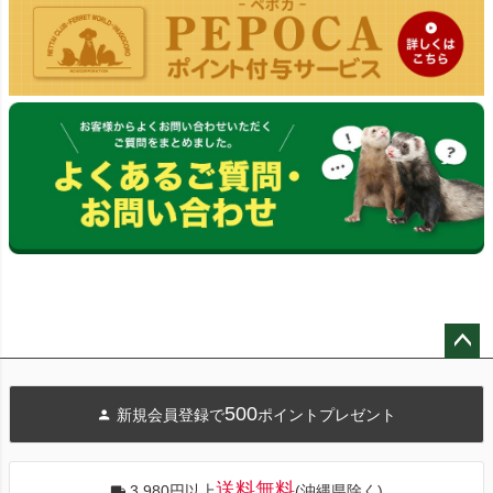
ペー
ジト
500
新規会員登録で
ポイントプレゼント
ップ
へ
送料無料
3,980円以上
(沖縄県除く)