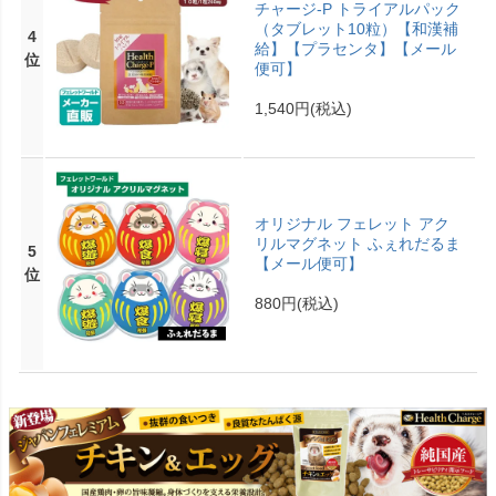
チャージ-P トライアルパック
（タブレット10粒）【和漢補
4
給】【プラセンタ】【メール
位
便可】
1,540円
(税込)
オリジナル フェレット アク
リルマグネット ふぇれだるま
5
【メール便可】
位
880円
(税込)