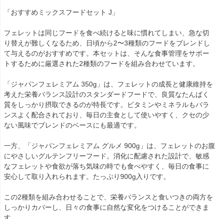
「おすすめミックスフードセット J」
フェレットは同じフードを食べ続けると味に慣れてしまい、急な切
り替えが難しくなるため、日頃から2〜3種類のフードをブレンドし
て与えるのがおすすめです。本セットは、そんな食事管理をサポー
トするために厳選された2種類のフードを組み合わせています。
「ジャパンフェレミアム 350g」は、フェレットの成長と健康維持を
考えた栄養バランス設計のスタンダードフードで、良質なたんぱく
質をしっかり摂取できるのが特長です。ビタミンやミネラルもバラ
ンスよく配合されており、毎日の主食として使いやすく、クセの少
ない風味でブレンドのベースにも最適です。
一方、「ジャパンフェレミアム グルメ 900g」は、フェレットのお腹
にやさしいグルテンフリーフード。消化に配慮された設計で、敏感
なフェレットや食欲が落ち気味の時でも食べやすく、毎日の食事に
安心して取り入れられます。たっぷり900g入りです。
この2種類を組み合わせることで、栄養バランスと食いつきの両方を
しっかりカバーし、日々の食事に自然な変化をつけることができま
す。