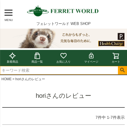
MENU
フェレットワールド WEB SHOP
新着商品
商品一覧
お気に入り
マイページ
カート
HOME
horiさんのレビュー
horiさんのレビュー
7
件中
1
-
7
件表示