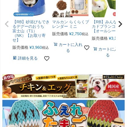
【RB】砂浴びもでき
マルカン らくらくブ
【RB】みんなのア
るデグーのおうち
レンダー ミニ
カドブランコ（F2
富士山（T1）
【オールシーズン
販売価格
¥
2,750
税込
（NK）【お取り寄
販売価格
¥
3,300
税
せ】
カートに入れ
販売価格
¥
3,960
税込
カートに入れ
る
る
詳細を見る