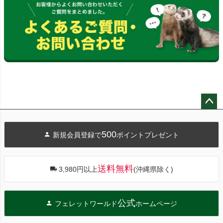
ペー
ジト
500
新規会員登録で
ポイントプレゼント
ップ
へ
送料無料
3,980円以上
(沖縄県除く)
公式
フェレットワールド
ホームページ