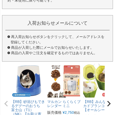
封・未使用に限り可能です。
入荷お知らせメールについて
再入荷お知らせボタンをクリックして、メールアドレスを
登録してください。
商品が入荷した際にメールでお知らせいたします。
商品の入荷やご注文を確定するものではありません。
【RB】砂浴びもでき
マルカン らくらくブ
【RB】みんなのア
るデグーのおうち
レンダー ミニ
カドブランコ（F2
富士山（T1）
【オールシーズン
販売価格
¥
2,750
税込
（NK）【お取り寄