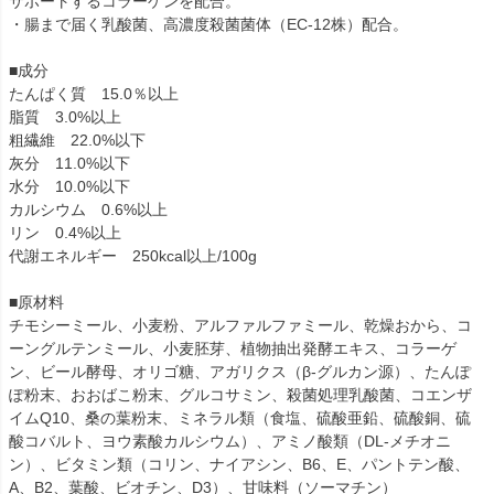
サポートするコラーゲンを配合。
・腸まで届く乳酸菌、高濃度殺菌菌体（EC-12株）配合。
■成分
たんぱく質 15.0％以上
脂質 3.0%以上
粗繊維 22.0%以下
灰分 11.0%以下
水分 10.0%以下
カルシウム 0.6%以上
リン 0.4%以上
代謝エネルギー 250kcal以上/100g
■原材料
チモシーミール、小麦粉、アルファルファミール、乾燥おから、コ
ーングルテンミール、小麦胚芽、植物抽出発酵エキス、コラーゲ
ン、ビール酵母、オリゴ糖、アガリクス（β-グルカン源）、たんぽ
ぽ粉末、おおばこ粉末、グルコサミン、殺菌処理乳酸菌、コエンザ
イムQ10、桑の葉粉末、ミネラル類（食塩、硫酸亜鉛、硫酸銅、硫
酸コバルト、ヨウ素酸カルシウム）、アミノ酸類（DL-メチオニ
ン）、ビタミン類（コリン、ナイアシン、B6、E、パントテン酸、
A、B2、葉酸、ビオチン、D3）、甘味料（ソーマチン）