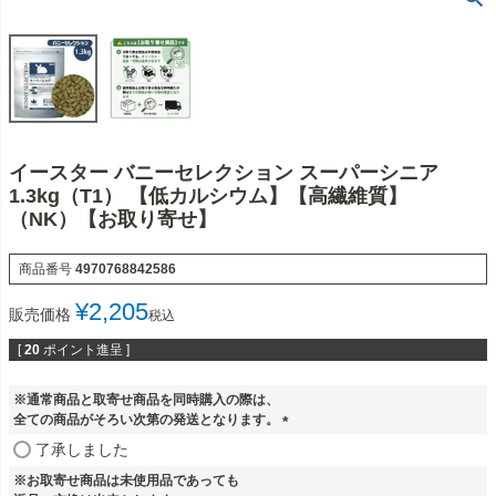
イースター バニーセレクション スーパーシニア
1.3kg（T1） 【低カルシウム】【高繊維質】
（NK）【お取り寄せ】
商品番号
4970768842586
¥
2,205
販売価格
税込
[
20
ポイント進呈 ]
※通常商品と取寄せ商品を同時購入の際は、
全ての商品がそろい次第の発送となります。
(
了承しました
必
※お取寄せ商品は未使用品であっても
須