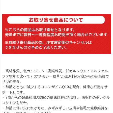
・高繊維質、低カルシウム（高繊維質、低カルシウム：アルファル
ファ牧草と比べて）の“チモシー牧草”が主原料の7歳からの超高齢ウ
サギの主食。
・加齢とともに減少するコエンザイムQ10を配合。健康な細胞をサ
ポートします。
・7歳からの超高齢期の関節の健康維持に配慮し、吸収性の高いグル
コサミンを配合。
・加齢に伴い失われがちな、みずみずしい皮膚や被毛の健康維持を