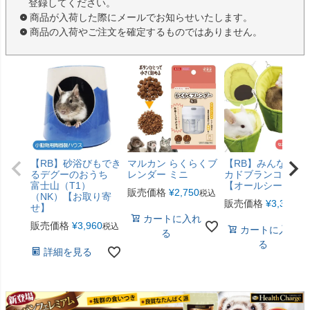
登録してください。
商品が入荷した際にメールでお知らせいたします。
商品の入荷やご注文を確定するものではありません。
【RB】砂浴びもでき
マルカン らくらくブ
【RB】みんなのア
るデグーのおうち
レンダー ミニ
カドブランコ（F2
富士山（T1）
【オールシーズン
販売価格
¥
2,750
税込
（NK）【お取り寄
販売価格
¥
3,300
税
せ】
カートに入れ
販売価格
¥
3,960
税込
カートに入れ
る
る
詳細を見る