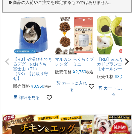
商品の入荷やご注文を確定するものではありません。
【RB】砂浴びもでき
マルカン らくらくブ
【RB】みんなのア
るデグーのおうち
レンダー ミニ
カドブランコ（F2
富士山（T1）
【オールシーズン
販売価格
¥
2,750
税込
（NK）【お取り寄
販売価格
¥
3,300
税
せ】
カートに入れ
販売価格
¥
3,960
税込
カートに入れ
る
る
詳細を見る