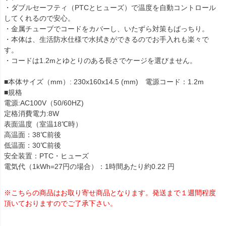
・ダブルセーフティ（PTCとヒューズ）で温度を自動コントロール
してくれるので安心。
・金属チューブでコードをカバーし、いたずら対策もばっちり。
・本体は、生活防水仕様で水拭きができるのでお手入れも楽々で
す。
・コードは1.2mとゆとりのある長さでケージを選びません。
■本体サイズ（mm）: 230x160x14.5 (mm) 電源コード：1.2m
■規格
電源:AC100V（50/60HZ)
定格消費電力:8W
表面温度（室温18℃時）
高温面：38℃前後
低温面：30℃前後
安全装置：PTC・ヒューズ
電気代（1kWh=27円の場合）：1時間あたり約0.22 円
※こちらの商品はお取り寄せ商品となります。発送まで１週間程度
頂いておりますのでご了承下さい。