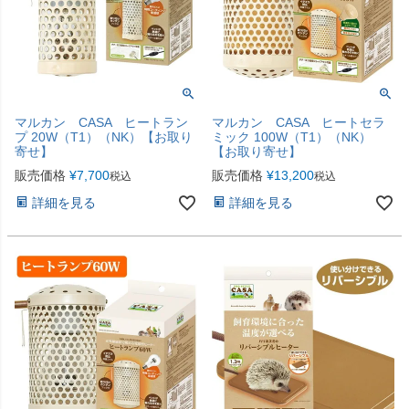
マルカン CASA ヒートラン
マルカン CASA ヒートセラ
プ 20W（T1）（NK）【お取り
ミック 100W（T1）（NK）
寄せ】
【お取り寄せ】
販売価格
¥
7,700
販売価格
¥
13,200
税込
税込
詳細を見る
詳細を見る