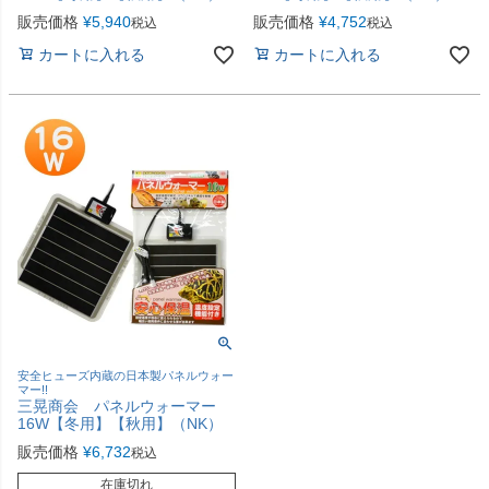
販売価格
¥
5,940
販売価格
¥
4,752
税込
税込
カートに入れる
カートに入れる
安全ヒューズ内蔵の日本製パネルウォー
マー!!
三晃商会 パネルウォーマー
16W【冬用】【秋用】（NK）
販売価格
¥
6,732
税込
在庫切れ