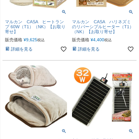
マルカン CASA ヒートラン
マルカン CASA ハリネズミ
プ 60W（T1）（NK）【お取り
のリバーシブルヒーター（T1）
寄せ】
（NK）【お取り寄せ】
販売価格
¥
9,625
販売価格
¥
4,400
税込
税込
詳細を見る
詳細を見る