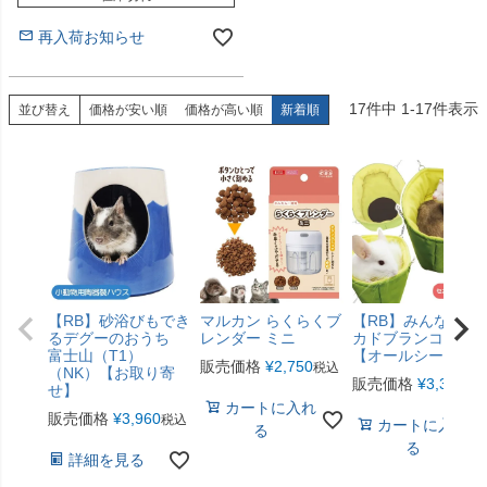
再入荷お知らせ
17
件中
1
-
17
件表示
並び替え
価格が安い順
価格が高い順
新着順
【RB】砂浴びもでき
マルカン らくらくブ
【RB】みんなのア
るデグーのおうち
レンダー ミニ
カドブランコ（F2
富士山（T1）
【オールシーズン
販売価格
¥
2,750
税込
（NK）【お取り寄
販売価格
¥
3,300
税
せ】
カートに入れ
販売価格
¥
3,960
税込
カートに入れ
る
る
詳細を見る