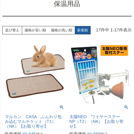
保温用品
17
件中
1
-
17
件表示
並び替え
価格が安い順
価格が高い順
新着順
マルカン CASA ふんわり包
太陽NEO ワイヤーステー
み込むマルチケット（T1）
NP（T2）（NK）【お取り寄
（NK）【お取り寄せ】
せ】
販売価格
¥
1,045
販売価格
¥
1,650