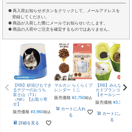
再入荷お知らせボタンをクリックして、メールアドレスを
登録してください。
商品が入荷した際にメールでお知らせいたします。
商品の入荷やご注文を確定するものではありません。
【RB】砂浴びもでき
マルカン らくらくブ
【RB】みんなのア
るデグーのおうち
レンダー ミニ
カドブランコ（F2
富士山（T1）
【オールシーズン
販売価格
¥
2,750
税込
（NK）【お取り寄
販売価格
¥
3,300
税
せ】
カートに入れ
販売価格
¥
3,960
税込
カートに入れ
る
る
詳細を見る