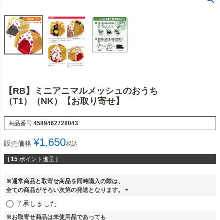
【RB】ミニアニマルメッシュのおうち
（T1）（NK）【お取り寄せ】
商品番号
4589462728043
¥
1,650
販売価格
税込
[
15
ポイント進呈 ]
※通常商品と取寄せ商品を同時購入の際は、
全ての商品がそろい次第の発送となります。
(
了承しました
必
※お取寄せ商品は未使用品であっても
須